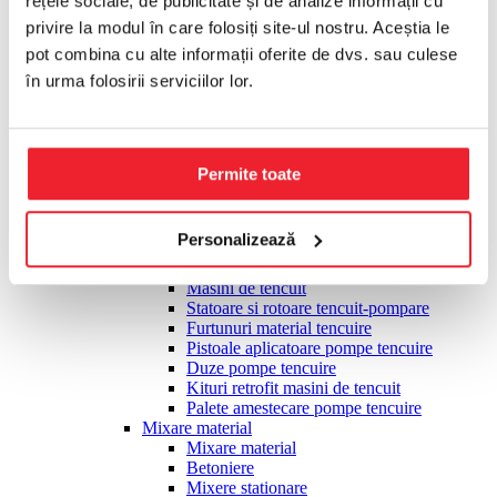
rețele sociale, de publicitate și de analize informații cu
Placi compactoare
privire la modul în care folosiți site-ul nostru. Aceștia le
Cilindrii compactori
Slefuire, finisare
pot combina cu alte informații oferite de dvs. sau culese
Slefuire, finisare
în urma folosirii serviciilor lor.
Slefuitoare monodisc multifunctionale
Accesorii monodisc pardoseli
Elicoptere finisare beton
Accesorii elicopterizare
Pietre slefuire pardoseli
Permite toate
Slefuitoare taler diamantat
Talere diamantate slefuire
Slefuitoare pereti tip girafa
Personalizează
Tencuire, pompare material
Tencuire, pompare material
Masini de tencuit
Statoare si rotoare tencuit-pompare
Furtunuri material tencuire
Pistoale aplicatoare pompe tencuire
Duze pompe tencuire
Kituri retrofit masini de tencuit
Palete amestecare pompe tencuire
Mixare material
Mixare material
Betoniere
Mixere stationare