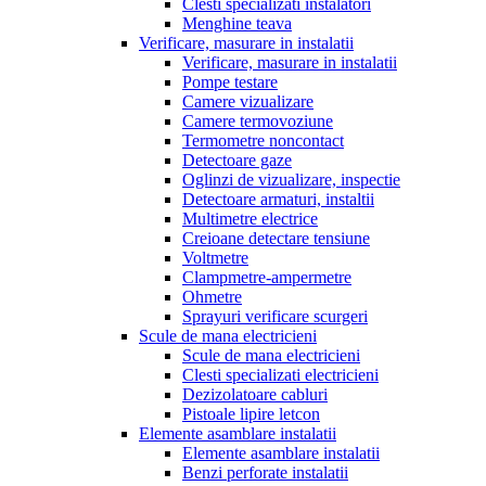
Clesti specializati instalatori
Menghine teava
Verificare, masurare in instalatii
Verificare, masurare in instalatii
Pompe testare
Camere vizualizare
Camere termovoziune
Termometre noncontact
Detectoare gaze
Oglinzi de vizualizare, inspectie
Detectoare armaturi, instaltii
Multimetre electrice
Creioane detectare tensiune
Voltmetre
Clampmetre-ampermetre
Ohmetre
Sprayuri verificare scurgeri
Scule de mana electricieni
Scule de mana electricieni
Clesti specializati electricieni
Dezizolatoare cabluri
Pistoale lipire letcon
Elemente asamblare instalatii
Elemente asamblare instalatii
Benzi perforate instalatii