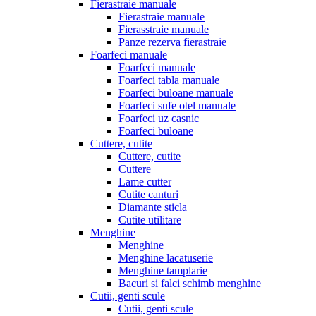
Fierastraie manuale
Fierastraie manuale
Fierasstraie manuale
Panze rezerva fierastraie
Foarfeci manuale
Foarfeci manuale
Foarfeci tabla manuale
Foarfeci buloane manuale
Foarfeci sufe otel manuale
Foarfeci uz casnic
Foarfeci buloane
Cuttere, cutite
Cuttere, cutite
Cuttere
Lame cutter
Cutite canturi
Diamante sticla
Cutite utilitare
Menghine
Menghine
Menghine lacatuserie
Menghine tamplarie
Bacuri si falci schimb menghine
Cutii, genti scule
Cutii, genti scule