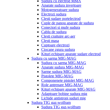
Sudura cu electrod MMA
Aparate sudura invertoare
Motogeneratoare sudura
Electrozi sudura
Clesti sudare portelectrod
Cuple de panou aparate de sudura
Conectori si mufe sudura
Cablu de sudura
Clesti craituire arc-aer
Clesti masa
Cuptoare electrozi
Ciocane zgura sudura
Kituri echipare aparate sudare electrod
Sudura cu sarma MIG-MAG
Sudura cu sarma MIG-MAG
Aparate sudura MIG-MAG
Sarme sudura MIG-MAG
Pistolete MIG-MAG
Componenete pistolet MIG-MAG
Role antrenare MIG-MAG
Kituri echipare aparate MIG-MAG
Adaptoare bobine sudura mig
Lichide antistropi suduri mig
Sudura TIG gaz-wolfram
Sudura TIG gaz-wolfram