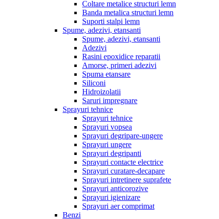
Coltare metalice structuri lemn
Banda metalica structuri lemn
Suporti stalpi lemn
Spume, adezivi, etansanti
Spume, adezivi, etansanti
Adezivi
Rasini epoxidice reparatii
Amorse, primeri adezivi
Spuma etansare
Siliconi
Hidroizolatii
Saruri impregnare
Sprayuri tehnice
Sprayuri tehnice
Sprayuri vopsea
Sprayuri degripare-ungere
Sprayuri ungere
Sprayuri degripanti
Sprayuri contacte electrice
Sprayuri curatare-decapare
Sprayuri intretinere suprafete
Sprayuri anticorozive
Sprayuri igienizare
Sprayuri aer comprimat
Benzi