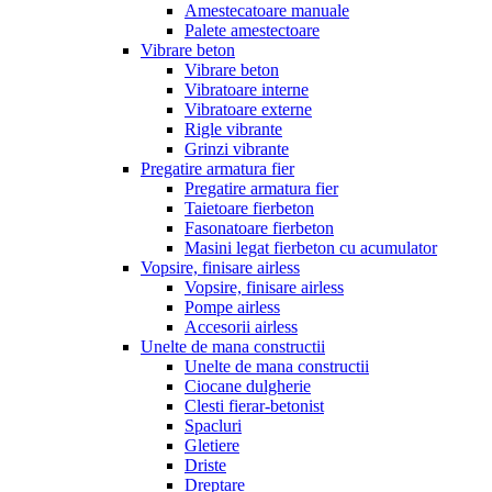
Amestecatoare manuale
Palete amestectoare
Vibrare beton
Vibrare beton
Vibratoare interne
Vibratoare externe
Rigle vibrante
Grinzi vibrante
Pregatire armatura fier
Pregatire armatura fier
Taietoare fierbeton
Fasonatoare fierbeton
Masini legat fierbeton cu acumulator
Vopsire, finisare airless
Vopsire, finisare airless
Pompe airless
Accesorii airless
Unelte de mana constructii
Unelte de mana constructii
Ciocane dulgherie
Clesti fierar-betonist
Spacluri
Gletiere
Driste
Dreptare