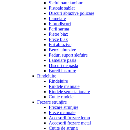
Slefuitoare tambur
Pistoale sablat
Discuri abrazive polizare
Lamelare
Fibrodiscuri
Perii sarma
Pietre biax
Freze biax
Foi abrazive
Benzi abrazive
Paduri suport slefuire
Lamelare pasla
Discuri de pasla
Bureti lustruire
Rindeluire
Rindeluire
Rindele manuale
Rindele semistationare
Cutite rindele
Frezare strunjire
Frezare strunjire
Freze manuale
Accesorii frezare lemn
Accesorii frezare metal
Cutite de strung