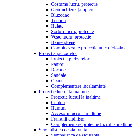
Costume lucru, protectie
Genunchiere, jampiere
Bluzoane
Tricouri
Halate
Sorturi lucru, protectie
Veste lucru, protectie
Haine ploaie
Combinezoane protectie unica folosinta
Protectia picioarelor
Protectia picioarelor
Pantofi
Bocanci
Sandale
Cizme
Complementare incaltaminte
Protectie lucrul la inaltime
Protectie lucrul la inaltime
Centuri
Hamuri
Accesorii lucru la inaltime
Franghii alpinism
Complementare protectie lucrul la inaltime
Semnalistica de siguranta
Semnalistica de siguranta