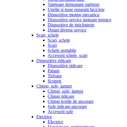
Taietoare demontare parbrize
Unelte si truse reparatii biciclete
Dispozitive montaj mecanica
Dispozitive service motoare termice
Dispozitive de tinichigerie
Dotari diverse service
Scari, schele
Scari, schele
Scari
Schele portabile
Accesorii schele, scari
Dispozitive ridicare
Dispozitive ridicare
Palane
Tirfoare
Scripeti
Chingi, sufe, lanturi
Chingi, sufe, lanturi
Chingi ridicare
Chingi textile de ancorare
Sufe ridicare-ancorare
Accesorii sufe
Electrice
Electrice
Derulatoare, prelungitoare