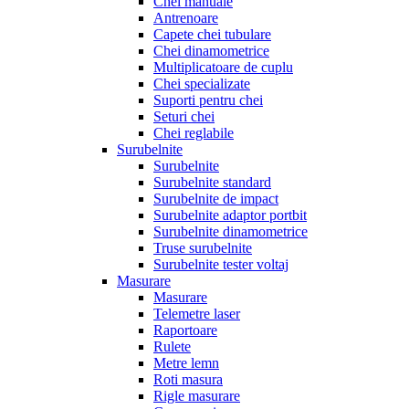
Chei manuale
Antrenoare
Capete chei tubulare
Chei dinamometrice
Multiplicatoare de cuplu
Chei specializate
Suporti pentru chei
Seturi chei
Chei reglabile
Surubelnite
Surubelnite
Surubelnite standard
Surubelnite de impact
Surubelnite adaptor portbit
Surubelnite dinamometrice
Truse surubelnite
Surubelnite tester voltaj
Masurare
Masurare
Telemetre laser
Raportoare
Rulete
Metre lemn
Roti masura
Rigle masurare