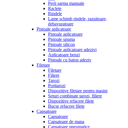
Perii sarma manuale
Raclete
Rindele
Lame schimb rindele, razuitoare,
debavuratoare
Pistoale aplicatoare
Pistoale aplicatoare
Pistoale spuma
Pistoale silicon
Pistoale aplicatoare adezivi
Aplicatoare benzi
Pistoale cu baton adeziv
Filetare
Filetare
Filiere
Tarozi
Porttarozi
Dispozitive filetare pentru masini
Seturi combinate tarozi, filiere
Dispozitive refacere filete
Bucse refacere filete
Capsatoare
Capsatoare
Capsatoare de mana
Capsatoare pneumatice