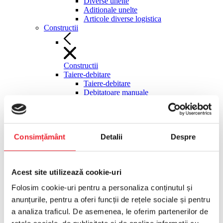
Diverse unelte
Aditionale unelte
Articole diverse logistica
Constructii
Constructii
Taiere-debitare
Taiere-debitare
Debitatoare manuale
Fierastraie materiale de constructii
stationare
Discuri diamantate debitatoare
Masini manuale gresie faianta
Consimțământ
Detalii
Despre
Ghilotine pavele
Cutit termic polistiren
Pompe circulatie agent racire
Taietoare asfalt-beton
Acest site utilizează cookie-uri
Moto-compresoare, surse hidraulice
Moto-compresoare, surse hidraulice
Folosim cookie-uri pentru a personaliza conținutul și
Motocompresoare tractabile
anunțurile, pentru a oferi funcții de rețele sociale și pentru
Compactoare
Compactoare
a analiza traficul. De asemenea, le oferim partenerilor de
Maiuri compactoare