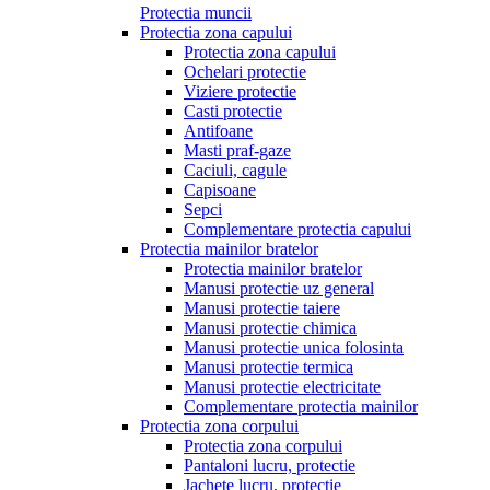
Protectia muncii
Protectia zona capului
Protectia zona capului
Ochelari protectie
Viziere protectie
Casti protectie
Antifoane
Masti praf-gaze
Caciuli, cagule
Capisoane
Sepci
Complementare protectia capului
Protectia mainilor bratelor
Protectia mainilor bratelor
Manusi protectie uz general
Manusi protectie taiere
Manusi protectie chimica
Manusi protectie unica folosinta
Manusi protectie termica
Manusi protectie electricitate
Complementare protectia mainilor
Protectia zona corpului
Protectia zona corpului
Pantaloni lucru, protectie
Jachete lucru, protectie