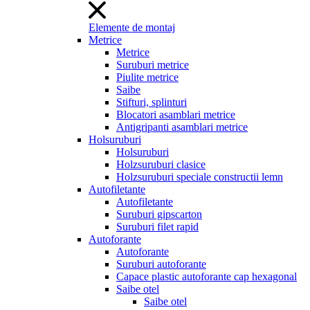
Elemente de montaj
Metrice
Metrice
Suruburi metrice
Piulite metrice
Saibe
Stifturi, splinturi
Blocatori asamblari metrice
Antigripanti asamblari metrice
Holsuruburi
Holsuruburi
Holzsuruburi clasice
Holzsuruburi speciale constructii lemn
Autofiletante
Autofiletante
Suruburi gipscarton
Suruburi filet rapid
Autoforante
Autoforante
Suruburi autoforante
Capace plastic autoforante cap hexagonal
Saibe otel
Saibe otel