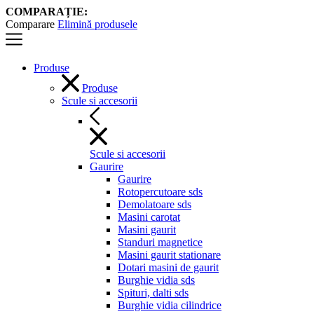
COMPARAȚIE:
Comparare
Elimină produsele
Produse
Produse
Scule si accesorii
Scule si accesorii
Gaurire
Gaurire
Rotopercutoare sds
Demolatoare sds
Masini carotat
Masini gaurit
Standuri magnetice
Masini gaurit stationare
Dotari masini de gaurit
Burghie vidia sds
Spituri, dalti sds
Burghie vidia cilindrice