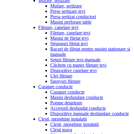
Mufare, sertizare
Mufare, sertizare
Prese sertizare tevi
Presa sertizat conductori
Masini perforare table
Filetare, canelare tevi
Filetare, canelare tevi
Masini de filetat tevi
Strunguri filetat tevi
Bacuri de filetat pentru masini stationare si
manuale
Seturi filetare tevi manuale
Clichete cu maner filetare tevi
Dispozitive canelare tevi
Ulei filetare
Sprayuri filetare
Curatare conducte
Curatare conducte
Masini desfundare conducte
Pompe detartrare
Accesorii desfundat conducte
Dispozitive manuale desfundare conducte
Clesti, menghine instalatii
Clesti, menghine instalatii
Clesti teava