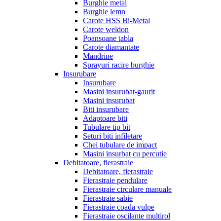
Burghie metal
Burghie lemn
Carote HSS Bi-Metal
Carote weldon
Poansoane tabla
Carote diamantate
Mandrine
Sprayuri racire burghie
Insurubare
Insurubare
Masini insurubat-gaurit
Masini insurubat
Biti insurubare
Adaptoare biti
Tubulare tip bit
Seturi biti infiletare
Chei tubulare de impact
Masini insurbat cu percutie
Debitatoare, fierastraie
Debitatoare, fierastraie
Fierastraie pendulare
Fierastraie circulare manuale
Fierastraie sabie
Fierastraie coada vulpe
Fierastraie oscilante multirol