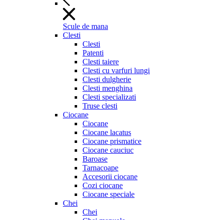
Scule de mana
Clesti
Clesti
Patenti
Clesti taiere
Clesti cu varfuri lungi
Clesti dulgherie
Clesti menghina
Clesti specializati
Truse clesti
Ciocane
Ciocane
Ciocane lacatus
Ciocane prismatice
Ciocane cauciuc
Baroase
Tarnacoape
Accesorii ciocane
Cozi ciocane
Ciocane speciale
Chei
Chei