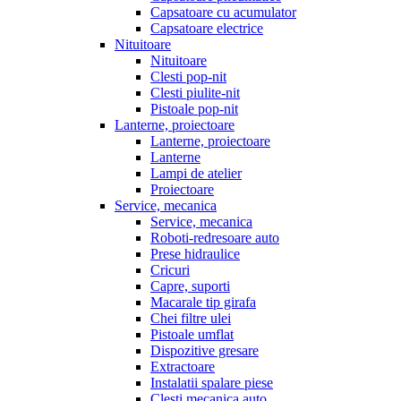
Capsatoare cu acumulator
Capsatoare electrice
Nituitoare
Nituitoare
Clesti pop-nit
Clesti piulite-nit
Pistoale pop-nit
Lanterne, proiectoare
Lanterne, proiectoare
Lanterne
Lampi de atelier
Proiectoare
Service, mecanica
Service, mecanica
Roboti-redresoare auto
Prese hidraulice
Cricuri
Capre, suporti
Macarale tip girafa
Chei filtre ulei
Pistoale umflat
Dispozitive gresare
Extractoare
Instalatii spalare piese
Clesti mecanica auto