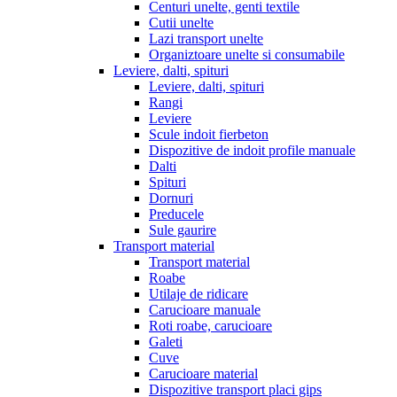
Centuri unelte, genti textile
Cutii unelte
Lazi transport unelte
Organiztoare unelte si consumabile
Leviere, dalti, spituri
Leviere, dalti, spituri
Rangi
Leviere
Scule indoit fierbeton
Dispozitive de indoit profile manuale
Dalti
Spituri
Dornuri
Preducele
Sule gaurire
Transport material
Transport material
Roabe
Utilaje de ridicare
Carucioare manuale
Roti roabe, carucioare
Galeti
Cuve
Carucioare material
Dispozitive transport placi gips