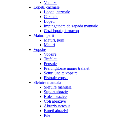
Ventuze
Lopeti, cazmale
Lopeti, cazmale
Cazmale
Lopeti
Impingatoare de zapada manuale
Cozi lopata, tarnacop
Maturi, perii
Maturi, perii
Maturi
Vopsire
Vopsire
Trafaleti
Pensule
Prelungitoare maner trafalet
Seturi unelte vopsire
Pistoale vopsit
Slefuire manuala
Slefuire manuala
Suport abraziv
Role abrazive
Coli abrazive
Abraziv netesut
Bureti abrazivi
Pile