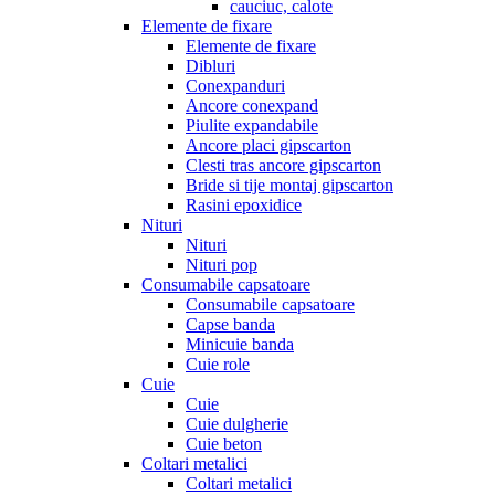
cauciuc, calote
Elemente de fixare
Elemente de fixare
Dibluri
Conexpanduri
Ancore conexpand
Piulite expandabile
Ancore placi gipscarton
Clesti tras ancore gipscarton
Bride si tije montaj gipscarton
Rasini epoxidice
Nituri
Nituri
Nituri pop
Consumabile capsatoare
Consumabile capsatoare
Capse banda
Minicuie banda
Cuie role
Cuie
Cuie
Cuie dulgherie
Cuie beton
Coltari metalici
Coltari metalici