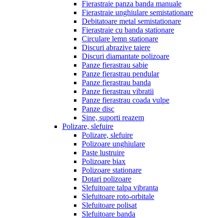
Fierastraie panza banda manuale
Fierastraie unghiulare semistationare
Debitatoare metal semistationare
Fierastraie cu banda stationare
Circulare lemn stationare
Discuri abrazive taiere
Discuri diamantate polizoare
Panze fierastrau sabie
Panze fierastrau pendular
Panze fierastrau banda
Panze fierastrau vibratii
Panze fierastrau coada vulpe
Panze disc
Sine, suporti reazem
Polizare, slefuire
Polizare, slefuire
Polizoare unghiulare
Paste lustruire
Polizoare biax
Polizoare stationare
Dotari polizoare
Slefuitoare talpa vibranta
Slefuitoare roto-orbitale
Slefuitoare polisat
Slefuitoare banda