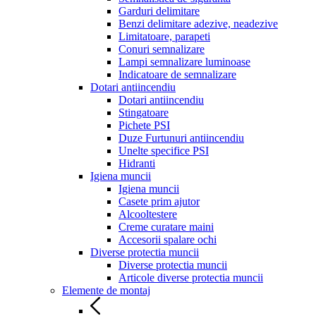
Garduri delimitare
Benzi delimitare adezive, neadezive
Limitatoare, parapeti
Conuri semnalizare
Lampi semnalizare luminoase
Indicatoare de semnalizare
Dotari antiincendiu
Dotari antiincendiu
Stingatoare
Pichete PSI
Duze Furtunuri antiincendiu
Unelte specifice PSI
Hidranti
Igiena muncii
Igiena muncii
Casete prim ajutor
Alcooltestere
Creme curatare maini
Accesorii spalare ochi
Diverse protectia muncii
Diverse protectia muncii
Articole diverse protectia muncii
Elemente de montaj