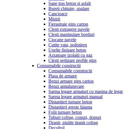
Sape tras beton si asfalt
Bureti chituire, spalare
Cancioace
Mistrii
Fierastraie gips carton
Clesti extragere pavele
Clesti manipulare borduri
Ciocane pavele
Cutite vata, polistiren
Unelte finisare beton
Arzatoare izolatii cu gaz
Clesti sertizare profile gips
Consumabile constructii
Consumabile constructii
Plasa de armare
Benzi armare gips carton
Benzi antialunecare
Sarma legare armaturi cu masina de legat
Sarma legare armaturi manual
Distantieri turnare beton
Distantieri gresie faianta
Folii turnare beton
Tuburi cofrag, conuri, dopuri
Tiranti, piulite tiranti cofrag
Decofrol