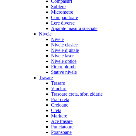
Compasuri
Sublere
Micrometre
Comparatoare
Lere diverse
Aparate masura speciale
Nivele
Nivele
Nivele clasice
Nivele digitale
Nivele laser
Nivele optice
Fir cu plumb
Stative nivele
Trasare
Trasare
Vincluri
Trasoare creta, sfori zidarie
Praf creta
Creioane
Creta
Markere
Ace trasare
Punctatoare
Poansoane