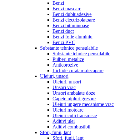
Benzi
Benzi mascare
Benzi dubluadezive
Benzi electrizolatoare
Benzi bituminoase
Benzi duct
Benzi folie aluminiu
Benzi PVC
Substante tehnice pensulabile
Substante tehnice pensulabile
Pulberi metalice
Anticorozive
Lichide curatare-decapare
Uleiuri, unsori
Uleiuri, unsori
Unsori vrac
Unsori ambalate doze
Capete nipluri gresare
Uleiuri ungere mecanisme vrac
Uleiuri motoare
Uleiuri cutii transmisie
Aditivi ulei
Aditivi combustibil
Sfori, funii, lant
Sfori, funii, lant