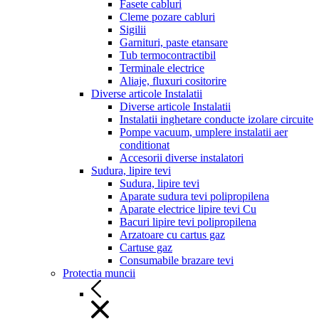
Fasete cabluri
Cleme pozare cabluri
Sigilii
Garnituri, paste etansare
Tub termocontractibil
Terminale electrice
Aliaje, fluxuri cositorire
Diverse articole Instalatii
Diverse articole Instalatii
Instalatii inghetare conducte izolare circuite
Pompe vacuum, umplere instalatii aer
conditionat
Accesorii diverse instalatori
Sudura, lipire tevi
Sudura, lipire tevi
Aparate sudura tevi polipropilena
Aparate electrice lipire tevi Cu
Bacuri lipire tevi polipropilena
Arzatoare cu cartus gaz
Cartuse gaz
Consumabile brazare tevi
Protectia muncii