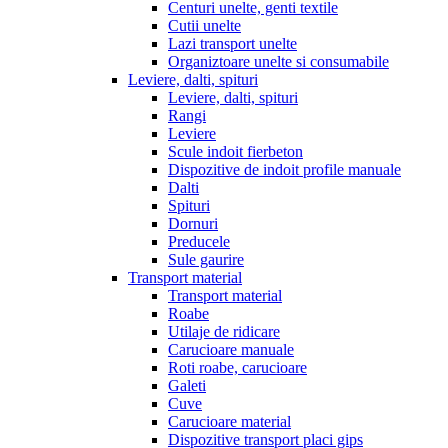
Centuri unelte, genti textile
Cutii unelte
Lazi transport unelte
Organiztoare unelte si consumabile
Leviere, dalti, spituri
Leviere, dalti, spituri
Rangi
Leviere
Scule indoit fierbeton
Dispozitive de indoit profile manuale
Dalti
Spituri
Dornuri
Preducele
Sule gaurire
Transport material
Transport material
Roabe
Utilaje de ridicare
Carucioare manuale
Roti roabe, carucioare
Galeti
Cuve
Carucioare material
Dispozitive transport placi gips