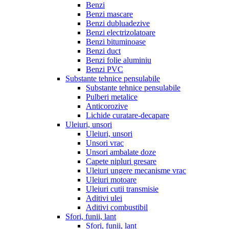
Benzi
Benzi mascare
Benzi dubluadezive
Benzi electrizolatoare
Benzi bituminoase
Benzi duct
Benzi folie aluminiu
Benzi PVC
Substante tehnice pensulabile
Substante tehnice pensulabile
Pulberi metalice
Anticorozive
Lichide curatare-decapare
Uleiuri, unsori
Uleiuri, unsori
Unsori vrac
Unsori ambalate doze
Capete nipluri gresare
Uleiuri ungere mecanisme vrac
Uleiuri motoare
Uleiuri cutii transmisie
Aditivi ulei
Aditivi combustibil
Sfori, funii, lant
Sfori, funii, lant