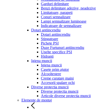
Garduri delimitare
Benzi delimitare adezive, neadezive
Limitatoare, parapeti
Conuri semnalizare
Lampi semnalizare luminoase
Indicatoare de semnalizare
Dotari antiincendiu
Dotari antiincendiu
Stingatoare
Pichete PSI
Duze Furtunuri antiincendiu
Unelte specifice PSI
Hidranti
Igiena muncii
Igiena muncii
Casete prim ajutor
Alcooltestere
Creme curatare maini
Accesorii spalare ochi
Diverse protectia muncii
Diverse protectia muncii
Articole diverse protectia muncii
Elemente de montaj