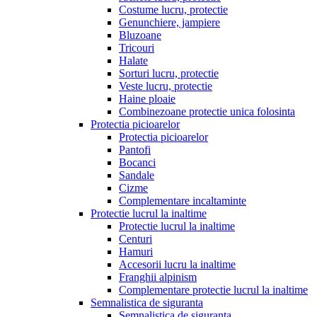
Costume lucru, protectie
Genunchiere, jampiere
Bluzoane
Tricouri
Halate
Sorturi lucru, protectie
Veste lucru, protectie
Haine ploaie
Combinezoane protectie unica folosinta
Protectia picioarelor
Protectia picioarelor
Pantofi
Bocanci
Sandale
Cizme
Complementare incaltaminte
Protectie lucrul la inaltime
Protectie lucrul la inaltime
Centuri
Hamuri
Accesorii lucru la inaltime
Franghii alpinism
Complementare protectie lucrul la inaltime
Semnalistica de siguranta
Semnalistica de siguranta