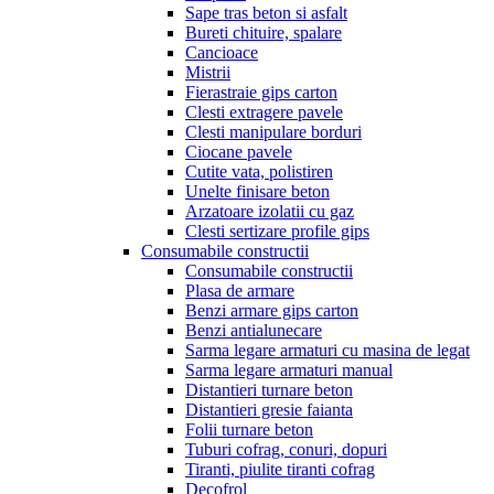
Sape tras beton si asfalt
Bureti chituire, spalare
Cancioace
Mistrii
Fierastraie gips carton
Clesti extragere pavele
Clesti manipulare borduri
Ciocane pavele
Cutite vata, polistiren
Unelte finisare beton
Arzatoare izolatii cu gaz
Clesti sertizare profile gips
Consumabile constructii
Consumabile constructii
Plasa de armare
Benzi armare gips carton
Benzi antialunecare
Sarma legare armaturi cu masina de legat
Sarma legare armaturi manual
Distantieri turnare beton
Distantieri gresie faianta
Folii turnare beton
Tuburi cofrag, conuri, dopuri
Tiranti, piulite tiranti cofrag
Decofrol