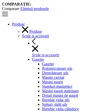
COMPARAȚIE:
Comparare
Elimină produsele
Produse
Produse
Scule si accesorii
Scule si accesorii
Gaurire
Gaurire
Rotopercutoare sds
Demolatoare sds
Masini carotat
Masini gaurit
Standuri magnetice
Masini gaurit stationare
Dotari masini de gaurit
Burghie vidia sds
Spituri, dalti sds
Burghie vidia cilindrice