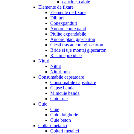
cauciuc, calote
Elemente de fixare
Elemente de fixare
Dibluri
Conexpanduri
Ancore conexpand
Piulite expandabile
Ancore placi gipscarton
Clesti tras ancore gipscarton
Bride si tije montaj gipscarton
Rasini epoxidice
Nituri
Nituri
Nituri pop
Consumabile capsatoare
Consumabile capsatoare
Capse banda
Minicuie banda
Cuie role
Cuie
Cuie
Cuie dulgherie
Cuie beton
Coltari metalici
Coltari metalici