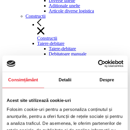
Diverse unelte
Aditionale unelte
Articole diverse logistica
Constructii
Constructii
Taiere-debitare
Taiere-debitare
Debitatoare manuale
Fierastraie materiale de constructii
stationare
Discuri diamantate debitatoare
Masini manuale gresie faianta
Consimțământ
Detalii
Despre
Ghilotine pavele
Cutit termic polistiren
Pompe circulatie agent racire
Taietoare asfalt-beton
Acest site utilizează cookie-uri
Moto-compresoare, surse hidraulice
Moto-compresoare, surse hidraulice
Folosim cookie-uri pentru a personaliza conținutul și
Motocompresoare tractabile
anunțurile, pentru a oferi funcții de rețele sociale și pentru
Compactoare
Compactoare
a analiza traficul. De asemenea, le oferim partenerilor de
Maiuri compactoare