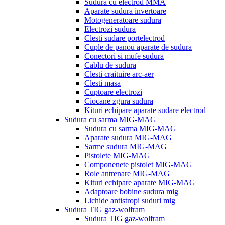
Sudura cu electrod MMA
Aparate sudura invertoare
Motogeneratoare sudura
Electrozi sudura
Clesti sudare portelectrod
Cuple de panou aparate de sudura
Conectori si mufe sudura
Cablu de sudura
Clesti craituire arc-aer
Clesti masa
Cuptoare electrozi
Ciocane zgura sudura
Kituri echipare aparate sudare electrod
Sudura cu sarma MIG-MAG
Sudura cu sarma MIG-MAG
Aparate sudura MIG-MAG
Sarme sudura MIG-MAG
Pistolete MIG-MAG
Componenete pistolet MIG-MAG
Role antrenare MIG-MAG
Kituri echipare aparate MIG-MAG
Adaptoare bobine sudura mig
Lichide antistropi suduri mig
Sudura TIG gaz-wolfram
Sudura TIG gaz-wolfram