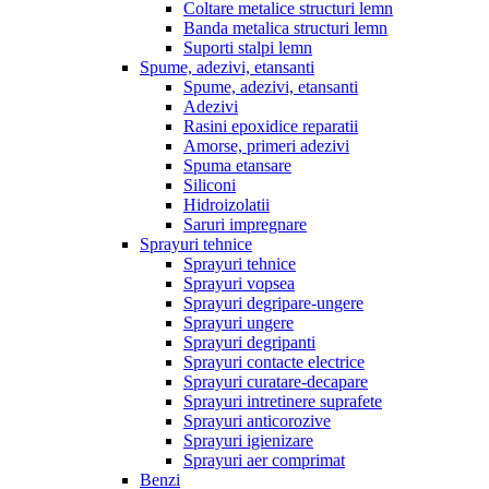
Coltare metalice structuri lemn
Banda metalica structuri lemn
Suporti stalpi lemn
Spume, adezivi, etansanti
Spume, adezivi, etansanti
Adezivi
Rasini epoxidice reparatii
Amorse, primeri adezivi
Spuma etansare
Siliconi
Hidroizolatii
Saruri impregnare
Sprayuri tehnice
Sprayuri tehnice
Sprayuri vopsea
Sprayuri degripare-ungere
Sprayuri ungere
Sprayuri degripanti
Sprayuri contacte electrice
Sprayuri curatare-decapare
Sprayuri intretinere suprafete
Sprayuri anticorozive
Sprayuri igienizare
Sprayuri aer comprimat
Benzi