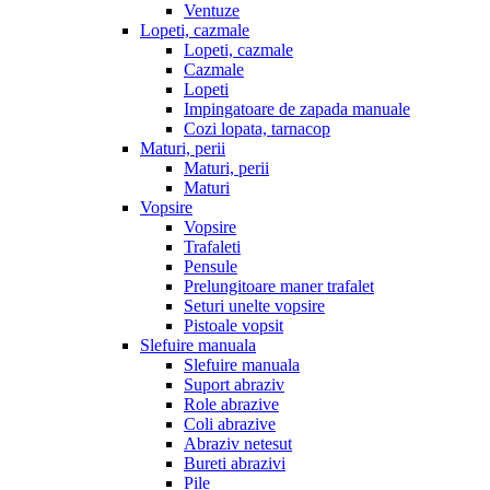
Ventuze
Lopeti, cazmale
Lopeti, cazmale
Cazmale
Lopeti
Impingatoare de zapada manuale
Cozi lopata, tarnacop
Maturi, perii
Maturi, perii
Maturi
Vopsire
Vopsire
Trafaleti
Pensule
Prelungitoare maner trafalet
Seturi unelte vopsire
Pistoale vopsit
Slefuire manuala
Slefuire manuala
Suport abraziv
Role abrazive
Coli abrazive
Abraziv netesut
Bureti abrazivi
Pile