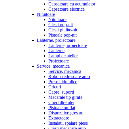
Capsatoare cu acumulator
Capsatoare electrice
Nituitoare
Nituitoare
Clesti pop-nit
Clesti piulite-nit
Pistoale pop-nit
Lanterne, proiectoare
Lanterne, proiectoare
Lanterne
Lampi de atelier
Proiectoare
Service, mecanica
Service, mecanica
Roboti-redresoare auto
Prese hidraulice
Cricuri
Capre, suporti
Macarale tip girafa
Chei filtre ulei
Pistoale umflat
Dispozitive gresare
Extractoare
Instalatii spalare piese
Clesti mecanica auto