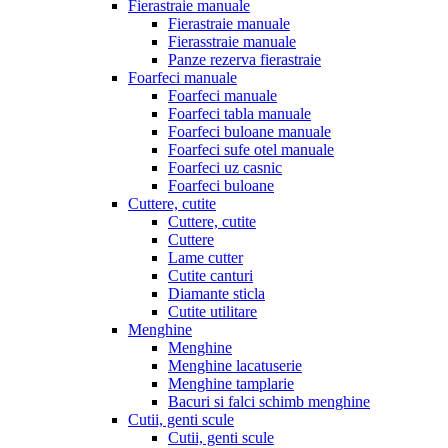
Fierastraie manuale
Fierastraie manuale
Fierasstraie manuale
Panze rezerva fierastraie
Foarfeci manuale
Foarfeci manuale
Foarfeci tabla manuale
Foarfeci buloane manuale
Foarfeci sufe otel manuale
Foarfeci uz casnic
Foarfeci buloane
Cuttere, cutite
Cuttere, cutite
Cuttere
Lame cutter
Cutite canturi
Diamante sticla
Cutite utilitare
Menghine
Menghine
Menghine lacatuserie
Menghine tamplarie
Bacuri si falci schimb menghine
Cutii, genti scule
Cutii, genti scule