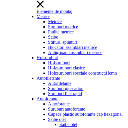
Elemente de montaj
Metrice
Metrice
Suruburi metrice
Piulite metrice
Saibe
Stifturi, splinturi
Blocatori asamblari metrice
Antigripanti asamblari metrice
Holsuruburi
Holsuruburi
Holzsuruburi clasice
Holzsuruburi speciale constructii lemn
Autofiletante
Autofiletante
Suruburi gipscarton
Suruburi filet rapid
Autoforante
Autoforante
Suruburi autoforante
Capace plastic autoforante cap hexagonal
Saibe otel
Saibe otel