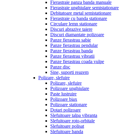
Fierastraie panza banda manuale
Fierastraie unghiulare semistationare
Debitatoare metal semistationare
Fierastraie cu banda stationare
Circulare lemn stationare
Discuri abrazive taiere
Discuri diamantate polizoare
Panze fierastrau sabie
Panze fierastrau pendular
Panze fierastrau banda
Panze fierastrau vibratii
Panze fierastrau coada vulpe
Panze disc
Sine, suporti reazem
Polizare, slefuire
Polizare, slefuire
Polizoare unghiulare
Paste lustruire
Polizoare biax
Polizoare stationare
Dotari polizoare
Slefuitoare talpa vibranta
Slefuitoare roto-orbitale
Slefuitoare polisat
Slefuitoare banda