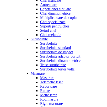
Chei manuale
Antrenoare
Capete chei tubulare
Chei dinamometrice
Multiplicatoare de cuplu
Chei specializate
Suporti pentru chei
Seturi chei
Chei reglabile
Surubelnite
Surubelnite
Surubelnite standard
Surubelnite de impact
Surubelnite adaptor portbit
Surubelnite dinamometrice
Truse surubelnite
Surubelnite tester voltaj
Masurare
Masurare
Telemetre laser
Raportoare
Rulete
Metre lemn
Roti masura
Rigle masurare