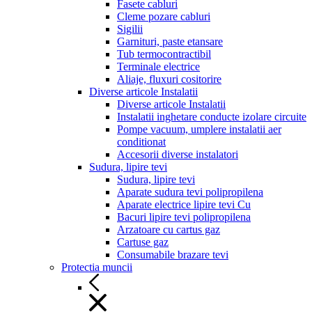
Fasete cabluri
Cleme pozare cabluri
Sigilii
Garnituri, paste etansare
Tub termocontractibil
Terminale electrice
Aliaje, fluxuri cositorire
Diverse articole Instalatii
Diverse articole Instalatii
Instalatii inghetare conducte izolare circuite
Pompe vacuum, umplere instalatii aer
conditionat
Accesorii diverse instalatori
Sudura, lipire tevi
Sudura, lipire tevi
Aparate sudura tevi polipropilena
Aparate electrice lipire tevi Cu
Bacuri lipire tevi polipropilena
Arzatoare cu cartus gaz
Cartuse gaz
Consumabile brazare tevi
Protectia muncii