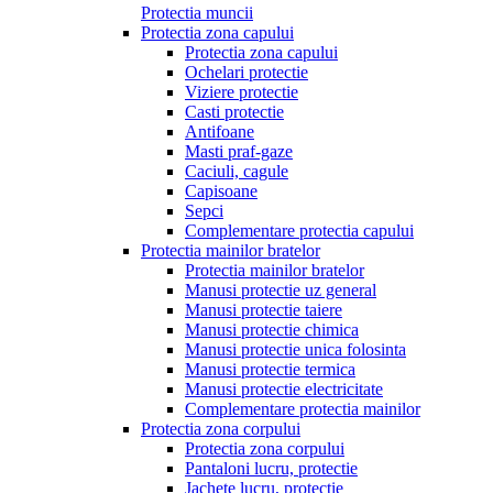
Protectia muncii
Protectia zona capului
Protectia zona capului
Ochelari protectie
Viziere protectie
Casti protectie
Antifoane
Masti praf-gaze
Caciuli, cagule
Capisoane
Sepci
Complementare protectia capului
Protectia mainilor bratelor
Protectia mainilor bratelor
Manusi protectie uz general
Manusi protectie taiere
Manusi protectie chimica
Manusi protectie unica folosinta
Manusi protectie termica
Manusi protectie electricitate
Complementare protectia mainilor
Protectia zona corpului
Protectia zona corpului
Pantaloni lucru, protectie
Jachete lucru, protectie