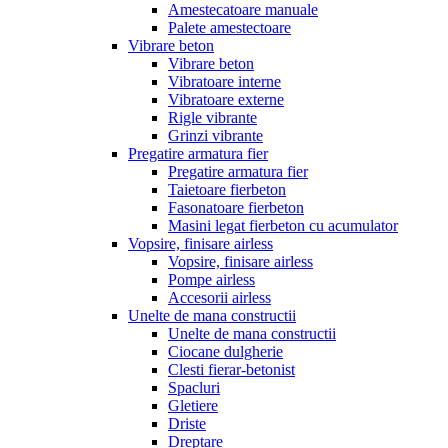
Amestecatoare manuale
Palete amestectoare
Vibrare beton
Vibrare beton
Vibratoare interne
Vibratoare externe
Rigle vibrante
Grinzi vibrante
Pregatire armatura fier
Pregatire armatura fier
Taietoare fierbeton
Fasonatoare fierbeton
Masini legat fierbeton cu acumulator
Vopsire, finisare airless
Vopsire, finisare airless
Pompe airless
Accesorii airless
Unelte de mana constructii
Unelte de mana constructii
Ciocane dulgherie
Clesti fierar-betonist
Spacluri
Gletiere
Driste
Dreptare