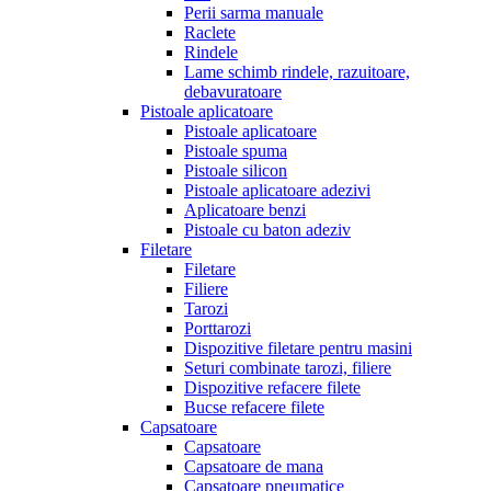
Perii sarma manuale
Raclete
Rindele
Lame schimb rindele, razuitoare,
debavuratoare
Pistoale aplicatoare
Pistoale aplicatoare
Pistoale spuma
Pistoale silicon
Pistoale aplicatoare adezivi
Aplicatoare benzi
Pistoale cu baton adeziv
Filetare
Filetare
Filiere
Tarozi
Porttarozi
Dispozitive filetare pentru masini
Seturi combinate tarozi, filiere
Dispozitive refacere filete
Bucse refacere filete
Capsatoare
Capsatoare
Capsatoare de mana
Capsatoare pneumatice