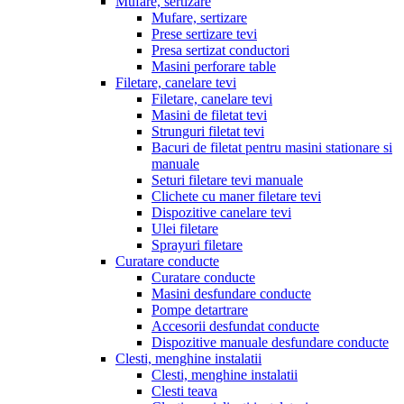
Mufare, sertizare
Mufare, sertizare
Prese sertizare tevi
Presa sertizat conductori
Masini perforare table
Filetare, canelare tevi
Filetare, canelare tevi
Masini de filetat tevi
Strunguri filetat tevi
Bacuri de filetat pentru masini stationare si
manuale
Seturi filetare tevi manuale
Clichete cu maner filetare tevi
Dispozitive canelare tevi
Ulei filetare
Sprayuri filetare
Curatare conducte
Curatare conducte
Masini desfundare conducte
Pompe detartrare
Accesorii desfundat conducte
Dispozitive manuale desfundare conducte
Clesti, menghine instalatii
Clesti, menghine instalatii
Clesti teava