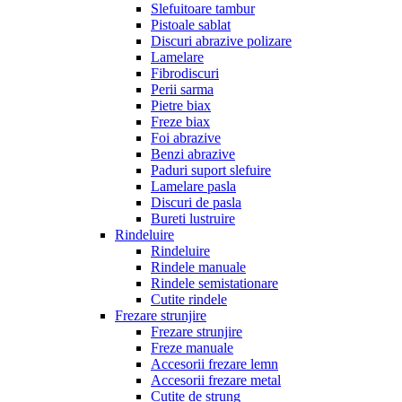
Slefuitoare tambur
Pistoale sablat
Discuri abrazive polizare
Lamelare
Fibrodiscuri
Perii sarma
Pietre biax
Freze biax
Foi abrazive
Benzi abrazive
Paduri suport slefuire
Lamelare pasla
Discuri de pasla
Bureti lustruire
Rindeluire
Rindeluire
Rindele manuale
Rindele semistationare
Cutite rindele
Frezare strunjire
Frezare strunjire
Freze manuale
Accesorii frezare lemn
Accesorii frezare metal
Cutite de strung