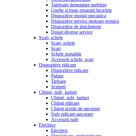
Taietoare demontare parbrize
Unelte si truse reparatii biciclete
Dispozitive montaj mecanica
Dispozitive service motoare termice
Dispozitive de tinichigerie
Dotari diverse service
Scari, schele
Scari, schele
Scari
Schele portabile
Accesorii schele, scari
Dispozitive ridicare
Dispozitive ridicare
Palane
Tirfoare
Scripeti
Chingi, sufe, lanturi
Chingi, sufe, lanturi
Chingi ridicare
Chingi textile de ancorare
Sufe ridicare-ancorare
Accesorii sufe
Electrice
Electrice
Derulatoare, prelungitoare