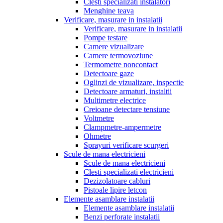
Clesti specializati instalatori
Menghine teava
Verificare, masurare in instalatii
Verificare, masurare in instalatii
Pompe testare
Camere vizualizare
Camere termovoziune
Termometre noncontact
Detectoare gaze
Oglinzi de vizualizare, inspectie
Detectoare armaturi, instaltii
Multimetre electrice
Creioane detectare tensiune
Voltmetre
Clampmetre-ampermetre
Ohmetre
Sprayuri verificare scurgeri
Scule de mana electricieni
Scule de mana electricieni
Clesti specializati electricieni
Dezizolatoare cabluri
Pistoale lipire letcon
Elemente asamblare instalatii
Elemente asamblare instalatii
Benzi perforate instalatii