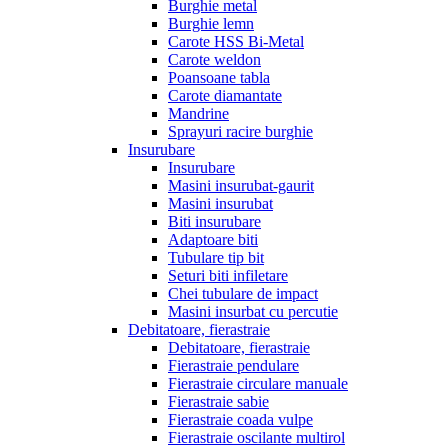
Burghie metal
Burghie lemn
Carote HSS Bi-Metal
Carote weldon
Poansoane tabla
Carote diamantate
Mandrine
Sprayuri racire burghie
Insurubare
Insurubare
Masini insurubat-gaurit
Masini insurubat
Biti insurubare
Adaptoare biti
Tubulare tip bit
Seturi biti infiletare
Chei tubulare de impact
Masini insurbat cu percutie
Debitatoare, fierastraie
Debitatoare, fierastraie
Fierastraie pendulare
Fierastraie circulare manuale
Fierastraie sabie
Fierastraie coada vulpe
Fierastraie oscilante multirol