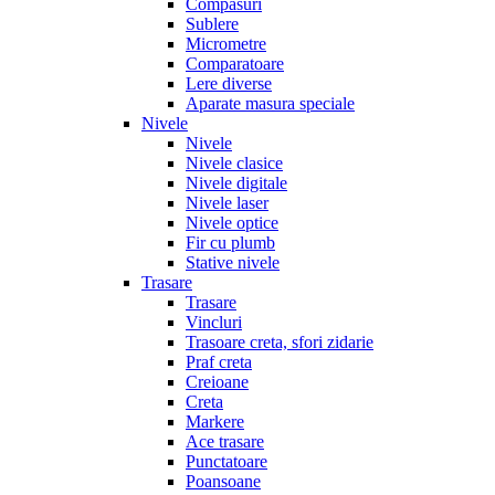
Compasuri
Sublere
Micrometre
Comparatoare
Lere diverse
Aparate masura speciale
Nivele
Nivele
Nivele clasice
Nivele digitale
Nivele laser
Nivele optice
Fir cu plumb
Stative nivele
Trasare
Trasare
Vincluri
Trasoare creta, sfori zidarie
Praf creta
Creioane
Creta
Markere
Ace trasare
Punctatoare
Poansoane