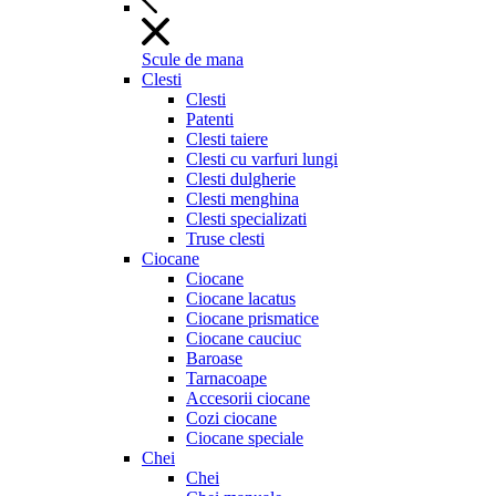
Scule de mana
Clesti
Clesti
Patenti
Clesti taiere
Clesti cu varfuri lungi
Clesti dulgherie
Clesti menghina
Clesti specializati
Truse clesti
Ciocane
Ciocane
Ciocane lacatus
Ciocane prismatice
Ciocane cauciuc
Baroase
Tarnacoape
Accesorii ciocane
Cozi ciocane
Ciocane speciale
Chei
Chei