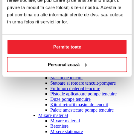
rețele sociale, de publicitate și de analize informații cu
Placi compactoare
privire la modul în care folosiți site-ul nostru. Aceștia le
Cilindrii compactori
Slefuire, finisare
pot combina cu alte informații oferite de dvs. sau culese
Slefuire, finisare
în urma folosirii serviciilor lor.
Slefuitoare monodisc multifunctionale
Accesorii monodisc pardoseli
Elicoptere finisare beton
Accesorii elicopterizare
Pietre slefuire pardoseli
Permite toate
Slefuitoare taler diamantat
Talere diamantate slefuire
Slefuitoare pereti tip girafa
Personalizează
Tencuire, pompare material
Tencuire, pompare material
Masini de tencuit
Statoare si rotoare tencuit-pompare
Furtunuri material tencuire
Pistoale aplicatoare pompe tencuire
Duze pompe tencuire
Kituri retrofit masini de tencuit
Palete amestecare pompe tencuire
Mixare material
Mixare material
Betoniere
Mixere stationare