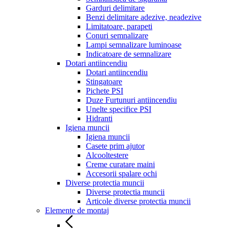
Garduri delimitare
Benzi delimitare adezive, neadezive
Limitatoare, parapeti
Conuri semnalizare
Lampi semnalizare luminoase
Indicatoare de semnalizare
Dotari antiincendiu
Dotari antiincendiu
Stingatoare
Pichete PSI
Duze Furtunuri antiincendiu
Unelte specifice PSI
Hidranti
Igiena muncii
Igiena muncii
Casete prim ajutor
Alcooltestere
Creme curatare maini
Accesorii spalare ochi
Diverse protectia muncii
Diverse protectia muncii
Articole diverse protectia muncii
Elemente de montaj