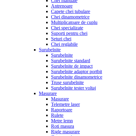
Chei manuale
Antrenoare
Capete chei tubulare
Chei dinamometrice
Multiplicatoare de cuplu
Chei specializate
Suporti pentru chei
Seturi chei
Chei reglabile
Surubelnite
Surubelnite
Surubelnite standard
Surubelnite de impact
Surubelnite adaptor portbit
Surubelnite dinamometrice
Truse surubelnite
Surubelnite tester voltaj
Masurare
Masurare
Telemetre laser
Raportoare
Rulete
Metre lemn
Roti masura
Rigle masurare