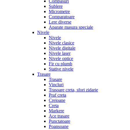
Compasuri
Sublere
Micrometre
Comparatoare
Lere diverse
Aparate masura speciale
Nivele
Nivele
Nivele clasice
Nivele digitale
Nivele laser
Nivele optice
Fir cu plumb
Stative nivele
Trasare
Trasare
Vincluri
Trasoare creta, sfori zidarie
Praf creta
Creioane
Creta
Markere
Ace trasare
Punctatoare
Poansoane