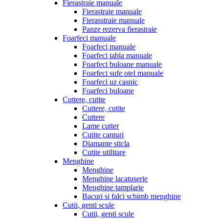
Fierastraie manuale
Fierastraie manuale
Fierasstraie manuale
Panze rezerva fierastraie
Foarfeci manuale
Foarfeci manuale
Foarfeci tabla manuale
Foarfeci buloane manuale
Foarfeci sufe otel manuale
Foarfeci uz casnic
Foarfeci buloane
Cuttere, cutite
Cuttere, cutite
Cuttere
Lame cutter
Cutite canturi
Diamante sticla
Cutite utilitare
Menghine
Menghine
Menghine lacatuserie
Menghine tamplarie
Bacuri si falci schimb menghine
Cutii, genti scule
Cutii, genti scule