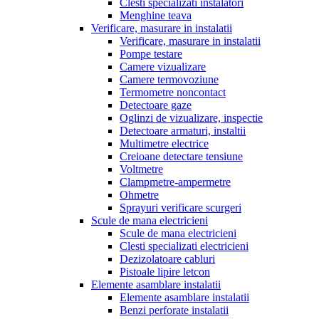
Clesti specializati instalatori
Menghine teava
Verificare, masurare in instalatii
Verificare, masurare in instalatii
Pompe testare
Camere vizualizare
Camere termovoziune
Termometre noncontact
Detectoare gaze
Oglinzi de vizualizare, inspectie
Detectoare armaturi, instaltii
Multimetre electrice
Creioane detectare tensiune
Voltmetre
Clampmetre-ampermetre
Ohmetre
Sprayuri verificare scurgeri
Scule de mana electricieni
Scule de mana electricieni
Clesti specializati electricieni
Dezizolatoare cabluri
Pistoale lipire letcon
Elemente asamblare instalatii
Elemente asamblare instalatii
Benzi perforate instalatii