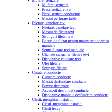
Mufare, sertizare
Mufare, sertizare
Prese sertizare tevi
Presa sertizat conductori
Masini perforare table
Filetare, canelare tevi
Filetare, canelare tevi
Masini de filetat tevi
Strunguri filetat tevi
Bacuri de filetat pentru masini stationare si
manuale
Seturi filetare tevi manuale
Clichete cu maner filetare tevi
Dispozitive canelare tevi
Ulei filetare
Sprayuri filetare
Curatare conducte
Curatare conducte
Masini desfundare conducte
Pompe detartrare
Accesorii desfundat conducte
Dispozitive manuale desfundare conducte
Clesti, menghine instalatii
Clesti, menghine instalatii
Clesti teava