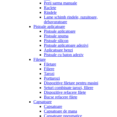
Perii sarma manuale
Raclete
Rindele
Lame schimb rindele, razuitoare,
debavuratoare
Pistoale aplicatoare
Pistoale aplicatoare
Pistoale spuma
Pistoale silicon
Pistoale aplicatoare adezivi
Aplicatoare benzi
Pistoale cu baton adeziv
Filetare
Filetare
Filiere
Tarozi
Porttarozi
Dispozitive filetare pentru masini
Seturi combinate tarozi, filiere
Dispozitive refacere filete
Bucse refacere filete
Capsatoare
Capsatoare
Capsatoare de mana
Capsatoare pneumatice