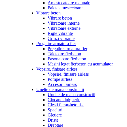
Amestecatoare manuale
Palete amestectoare
Vibrare beton
Vibrare beton
Vibratoare interne
Vibratoare externe
Rigle vibrante
Grinzi vibrante
Pregatire armatura fier
Pregatire armatura fier
Taietoare fierbeton
Fasonatoare fierbeton
Masini legat fierbeton cu acumulator
Vopsire, finisare airless
Vopsire, finisare airless
Pompe airless
Accesorii airless
Unelte de mana constructii
Unelte de mana constructii
Ciocane dulgherie
Clesti fierar-betonist
Spacluri
Gletiere
Driste
Dreptare