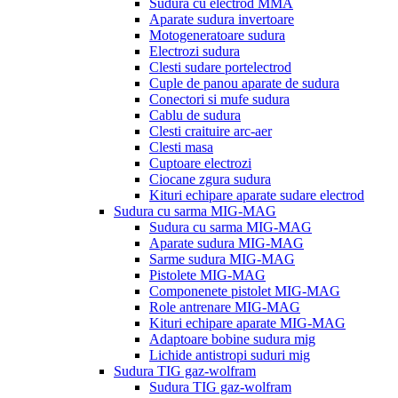
Sudura cu electrod MMA
Aparate sudura invertoare
Motogeneratoare sudura
Electrozi sudura
Clesti sudare portelectrod
Cuple de panou aparate de sudura
Conectori si mufe sudura
Cablu de sudura
Clesti craituire arc-aer
Clesti masa
Cuptoare electrozi
Ciocane zgura sudura
Kituri echipare aparate sudare electrod
Sudura cu sarma MIG-MAG
Sudura cu sarma MIG-MAG
Aparate sudura MIG-MAG
Sarme sudura MIG-MAG
Pistolete MIG-MAG
Componenete pistolet MIG-MAG
Role antrenare MIG-MAG
Kituri echipare aparate MIG-MAG
Adaptoare bobine sudura mig
Lichide antistropi suduri mig
Sudura TIG gaz-wolfram
Sudura TIG gaz-wolfram