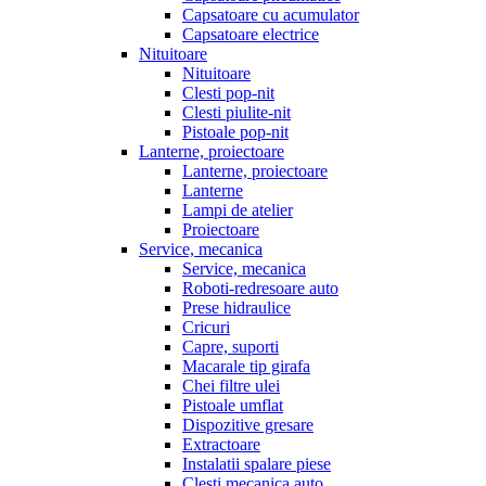
Capsatoare cu acumulator
Capsatoare electrice
Nituitoare
Nituitoare
Clesti pop-nit
Clesti piulite-nit
Pistoale pop-nit
Lanterne, proiectoare
Lanterne, proiectoare
Lanterne
Lampi de atelier
Proiectoare
Service, mecanica
Service, mecanica
Roboti-redresoare auto
Prese hidraulice
Cricuri
Capre, suporti
Macarale tip girafa
Chei filtre ulei
Pistoale umflat
Dispozitive gresare
Extractoare
Instalatii spalare piese
Clesti mecanica auto