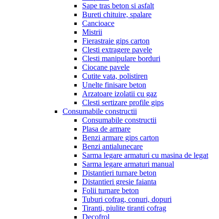
Sape tras beton si asfalt
Bureti chituire, spalare
Cancioace
Mistrii
Fierastraie gips carton
Clesti extragere pavele
Clesti manipulare borduri
Ciocane pavele
Cutite vata, polistiren
Unelte finisare beton
Arzatoare izolatii cu gaz
Clesti sertizare profile gips
Consumabile constructii
Consumabile constructii
Plasa de armare
Benzi armare gips carton
Benzi antialunecare
Sarma legare armaturi cu masina de legat
Sarma legare armaturi manual
Distantieri turnare beton
Distantieri gresie faianta
Folii turnare beton
Tuburi cofrag, conuri, dopuri
Tiranti, piulite tiranti cofrag
Decofrol