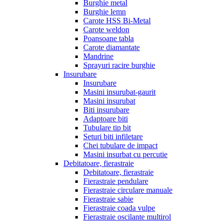
Burghie metal
Burghie lemn
Carote HSS Bi-Metal
Carote weldon
Poansoane tabla
Carote diamantate
Mandrine
Sprayuri racire burghie
Insurubare
Insurubare
Masini insurubat-gaurit
Masini insurubat
Biti insurubare
Adaptoare biti
Tubulare tip bit
Seturi biti infiletare
Chei tubulare de impact
Masini insurbat cu percutie
Debitatoare, fierastraie
Debitatoare, fierastraie
Fierastraie pendulare
Fierastraie circulare manuale
Fierastraie sabie
Fierastraie coada vulpe
Fierastraie oscilante multirol