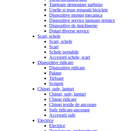
Taietoare demontare parbrize
Unelte si truse reparatii biciclete
Dispozitive montaj mecanica
Dispozitive service motoare termice
Dispozitive de tinichigerie
Dotari diverse service
Scari, schele
Scari, schele
Scari
Schele portabile
Accesorii schele, scari
Dispozitive ridicare
Dispozitive ridicare
Palane
Tirfoare
Scripeti
Chingi, sufe, lanturi
Chingi, sufe, lanturi
Chingi ridicare
Chingi textile de ancorare
Sufe ridicare-ancorare
Accesorii sufe
Electrice
Electrice
Derulatoare, prelungitoare