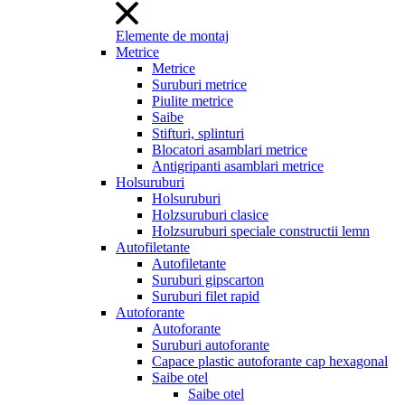
Elemente de montaj
Metrice
Metrice
Suruburi metrice
Piulite metrice
Saibe
Stifturi, splinturi
Blocatori asamblari metrice
Antigripanti asamblari metrice
Holsuruburi
Holsuruburi
Holzsuruburi clasice
Holzsuruburi speciale constructii lemn
Autofiletante
Autofiletante
Suruburi gipscarton
Suruburi filet rapid
Autoforante
Autoforante
Suruburi autoforante
Capace plastic autoforante cap hexagonal
Saibe otel
Saibe otel