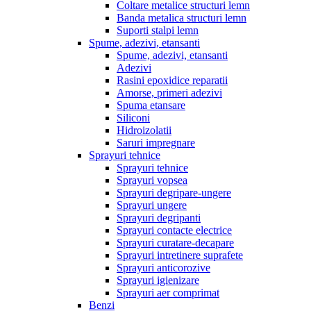
Coltare metalice structuri lemn
Banda metalica structuri lemn
Suporti stalpi lemn
Spume, adezivi, etansanti
Spume, adezivi, etansanti
Adezivi
Rasini epoxidice reparatii
Amorse, primeri adezivi
Spuma etansare
Siliconi
Hidroizolatii
Saruri impregnare
Sprayuri tehnice
Sprayuri tehnice
Sprayuri vopsea
Sprayuri degripare-ungere
Sprayuri ungere
Sprayuri degripanti
Sprayuri contacte electrice
Sprayuri curatare-decapare
Sprayuri intretinere suprafete
Sprayuri anticorozive
Sprayuri igienizare
Sprayuri aer comprimat
Benzi