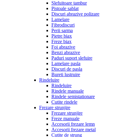
Slefuitoare tambur
Pistoale sablat
Discuri abrazive polizare
Lamelare
Fibrodiscuri
Perii sarma
Pietre biax
Freze biax
Foi abrazive
Benzi abrazive
Paduri suport slefuire
Lamelare pasla
Discuri de pasla
Bureti lustruire
Rindeluire
Rindeluire
Rindele manuale
Rindele semistationare
Cutite rindele
Frezare strunjire
Frezare strunjire
Freze manuale
Accesorii frezare lemn
Accesorii frezare metal
Cutite de strung