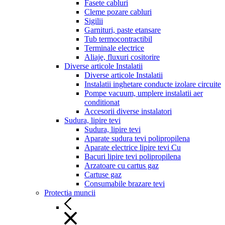
Fasete cabluri
Cleme pozare cabluri
Sigilii
Garnituri, paste etansare
Tub termocontractibil
Terminale electrice
Aliaje, fluxuri cositorire
Diverse articole Instalatii
Diverse articole Instalatii
Instalatii inghetare conducte izolare circuite
Pompe vacuum, umplere instalatii aer
conditionat
Accesorii diverse instalatori
Sudura, lipire tevi
Sudura, lipire tevi
Aparate sudura tevi polipropilena
Aparate electrice lipire tevi Cu
Bacuri lipire tevi polipropilena
Arzatoare cu cartus gaz
Cartuse gaz
Consumabile brazare tevi
Protectia muncii