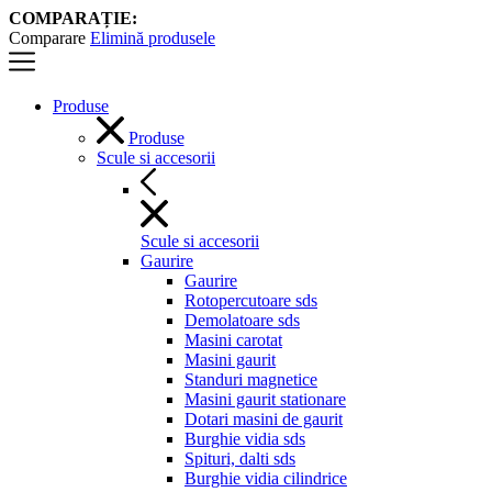
COMPARAȚIE:
Comparare
Elimină produsele
Produse
Produse
Scule si accesorii
Scule si accesorii
Gaurire
Gaurire
Rotopercutoare sds
Demolatoare sds
Masini carotat
Masini gaurit
Standuri magnetice
Masini gaurit stationare
Dotari masini de gaurit
Burghie vidia sds
Spituri, dalti sds
Burghie vidia cilindrice