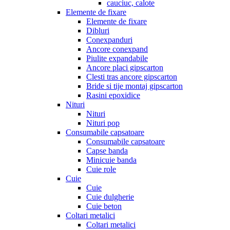
cauciuc, calote
Elemente de fixare
Elemente de fixare
Dibluri
Conexpanduri
Ancore conexpand
Piulite expandabile
Ancore placi gipscarton
Clesti tras ancore gipscarton
Bride si tije montaj gipscarton
Rasini epoxidice
Nituri
Nituri
Nituri pop
Consumabile capsatoare
Consumabile capsatoare
Capse banda
Minicuie banda
Cuie role
Cuie
Cuie
Cuie dulgherie
Cuie beton
Coltari metalici
Coltari metalici