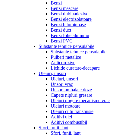
Benzi
Benzi mascare
Benzi dubluadezive
Benzi electrizolatoare
Benzi bituminoase
Benzi duct
Benzi folie aluminiu
Benzi PVC
Substante tehnice pensulabile
Substante tehnice pensulabile
Pulberi metalice
Anticorozive
Lichide curatare-decapare
Uleiuri, unsori
Uleiuri, unsori
Unsori vrac
Unsori ambalate doze
Capete nipluri gresare
Uleiuri ungere mecanisme vrac
Uleiuri motoare
Uleiuri cutii transmisie
Aditivi ulei
Aditivi combustibil
Sfori, funii, lant
Sfori, funii, lant