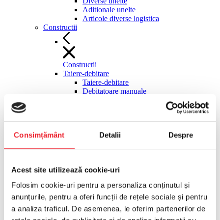
Diverse unelte
Aditionale unelte
Articole diverse logistica
Constructii
Constructii
Taiere-debitare
Taiere-debitare
Debitatoare manuale
Fierastraie materiale de constructii
stationare
Discuri diamantate debitatoare
Masini manuale gresie faianta
Consimțământ
Detalii
Despre
Ghilotine pavele
Cutit termic polistiren
Pompe circulatie agent racire
Taietoare asfalt-beton
Acest site utilizează cookie-uri
Moto-compresoare, surse hidraulice
Moto-compresoare, surse hidraulice
Folosim cookie-uri pentru a personaliza conținutul și
Motocompresoare tractabile
anunțurile, pentru a oferi funcții de rețele sociale și pentru
Compactoare
Compactoare
a analiza traficul. De asemenea, le oferim partenerilor de
Maiuri compactoare