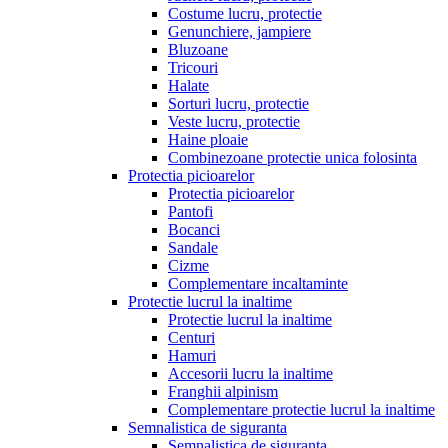
Costume lucru, protectie
Genunchiere, jampiere
Bluzoane
Tricouri
Halate
Sorturi lucru, protectie
Veste lucru, protectie
Haine ploaie
Combinezoane protectie unica folosinta
Protectia picioarelor
Protectia picioarelor
Pantofi
Bocanci
Sandale
Cizme
Complementare incaltaminte
Protectie lucrul la inaltime
Protectie lucrul la inaltime
Centuri
Hamuri
Accesorii lucru la inaltime
Franghii alpinism
Complementare protectie lucrul la inaltime
Semnalistica de siguranta
Semnalistica de siguranta