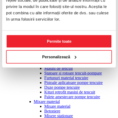
rețele sociale, de publicitate și de analize informații cu
Placi compactoare
privire la modul în care folosiți site-ul nostru. Aceștia le
Cilindrii compactori
Slefuire, finisare
pot combina cu alte informații oferite de dvs. sau culese
Slefuire, finisare
în urma folosirii serviciilor lor.
Slefuitoare monodisc multifunctionale
Accesorii monodisc pardoseli
Elicoptere finisare beton
Accesorii elicopterizare
Pietre slefuire pardoseli
Permite toate
Slefuitoare taler diamantat
Talere diamantate slefuire
Slefuitoare pereti tip girafa
Personalizează
Tencuire, pompare material
Tencuire, pompare material
Masini de tencuit
Statoare si rotoare tencuit-pompare
Furtunuri material tencuire
Pistoale aplicatoare pompe tencuire
Duze pompe tencuire
Kituri retrofit masini de tencuit
Palete amestecare pompe tencuire
Mixare material
Mixare material
Betoniere
Mixere stationare