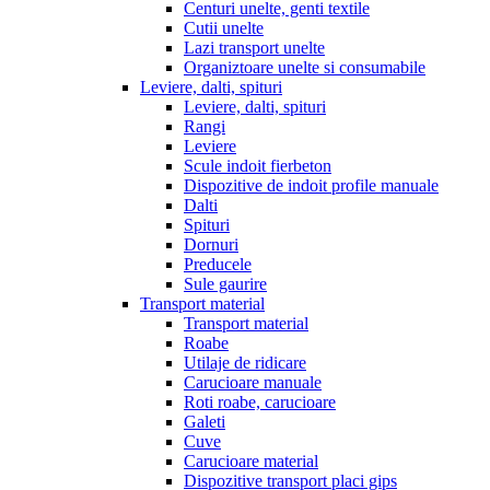
Centuri unelte, genti textile
Cutii unelte
Lazi transport unelte
Organiztoare unelte si consumabile
Leviere, dalti, spituri
Leviere, dalti, spituri
Rangi
Leviere
Scule indoit fierbeton
Dispozitive de indoit profile manuale
Dalti
Spituri
Dornuri
Preducele
Sule gaurire
Transport material
Transport material
Roabe
Utilaje de ridicare
Carucioare manuale
Roti roabe, carucioare
Galeti
Cuve
Carucioare material
Dispozitive transport placi gips