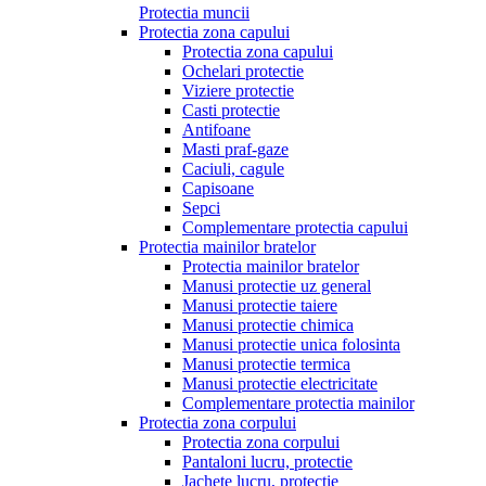
Protectia muncii
Protectia zona capului
Protectia zona capului
Ochelari protectie
Viziere protectie
Casti protectie
Antifoane
Masti praf-gaze
Caciuli, cagule
Capisoane
Sepci
Complementare protectia capului
Protectia mainilor bratelor
Protectia mainilor bratelor
Manusi protectie uz general
Manusi protectie taiere
Manusi protectie chimica
Manusi protectie unica folosinta
Manusi protectie termica
Manusi protectie electricitate
Complementare protectia mainilor
Protectia zona corpului
Protectia zona corpului
Pantaloni lucru, protectie
Jachete lucru, protectie