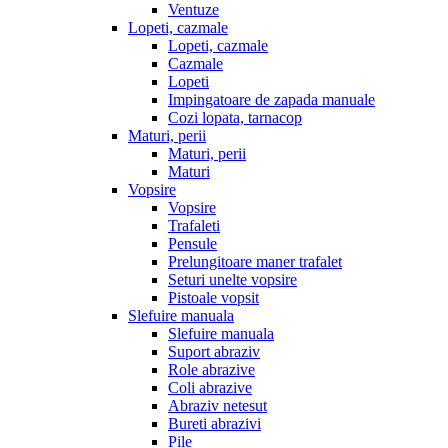
Ventuze
Lopeti, cazmale
Lopeti, cazmale
Cazmale
Lopeti
Impingatoare de zapada manuale
Cozi lopata, tarnacop
Maturi, perii
Maturi, perii
Maturi
Vopsire
Vopsire
Trafaleti
Pensule
Prelungitoare maner trafalet
Seturi unelte vopsire
Pistoale vopsit
Slefuire manuala
Slefuire manuala
Suport abraziv
Role abrazive
Coli abrazive
Abraziv netesut
Bureti abrazivi
Pile