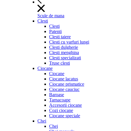
Scule de mana
Clesti
Clesti
Patenti
Clesti taiere
Clesti cu varfuri lungi
Clesti dulgherie
Clesti menghina
Clesti specializati
Truse clesti
Ciocane
Ciocane
Ciocane lacatus
Ciocane prismatice
Ciocane cauciuc
Baroase
Tarnacoape
Accesorii ciocane
Cozi ciocane
Ciocane speciale
Chei
Chei