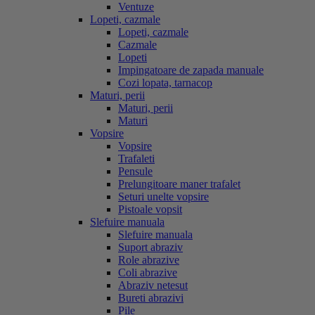
Ventuze
Lopeti, cazmale
Lopeti, cazmale
Cazmale
Lopeti
Impingatoare de zapada manuale
Cozi lopata, tarnacop
Maturi, perii
Maturi, perii
Maturi
Vopsire
Vopsire
Trafaleti
Pensule
Prelungitoare maner trafalet
Seturi unelte vopsire
Pistoale vopsit
Slefuire manuala
Slefuire manuala
Suport abraziv
Role abrazive
Coli abrazive
Abraziv netesut
Bureti abrazivi
Pile