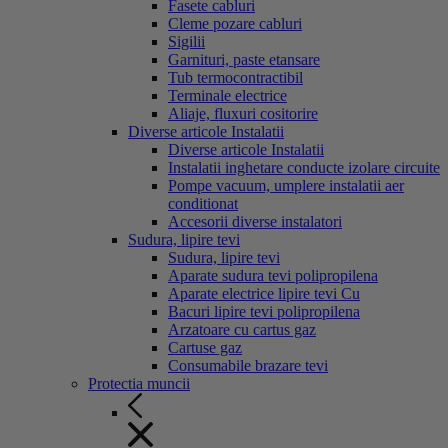
Fasete cabluri
Cleme pozare cabluri
Sigilii
Garnituri, paste etansare
Tub termocontractibil
Terminale electrice
Aliaje, fluxuri cositorire
Diverse articole Instalatii
Diverse articole Instalatii
Instalatii inghetare conducte izolare circuite
Pompe vacuum, umplere instalatii aer
conditionat
Accesorii diverse instalatori
Sudura, lipire tevi
Sudura, lipire tevi
Aparate sudura tevi polipropilena
Aparate electrice lipire tevi Cu
Bacuri lipire tevi polipropilena
Arzatoare cu cartus gaz
Cartuse gaz
Consumabile brazare tevi
Protectia muncii