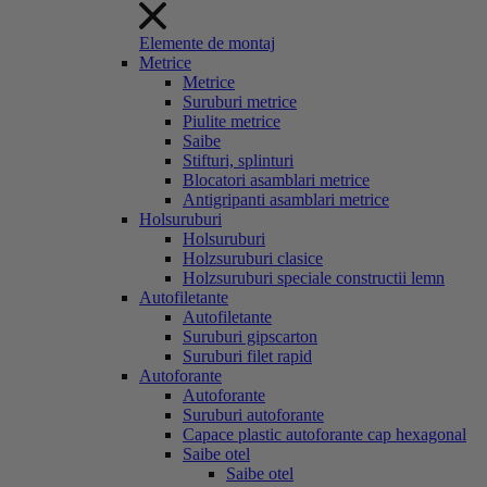
Elemente de montaj
Metrice
Metrice
Suruburi metrice
Piulite metrice
Saibe
Stifturi, splinturi
Blocatori asamblari metrice
Antigripanti asamblari metrice
Holsuruburi
Holsuruburi
Holzsuruburi clasice
Holzsuruburi speciale constructii lemn
Autofiletante
Autofiletante
Suruburi gipscarton
Suruburi filet rapid
Autoforante
Autoforante
Suruburi autoforante
Capace plastic autoforante cap hexagonal
Saibe otel
Saibe otel