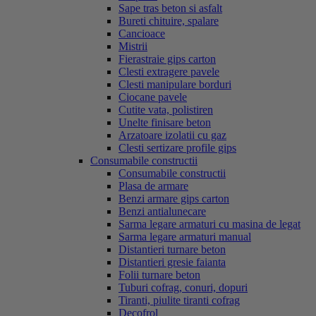
Sape tras beton si asfalt
Bureti chituire, spalare
Cancioace
Mistrii
Fierastraie gips carton
Clesti extragere pavele
Clesti manipulare borduri
Ciocane pavele
Cutite vata, polistiren
Unelte finisare beton
Arzatoare izolatii cu gaz
Clesti sertizare profile gips
Consumabile constructii
Consumabile constructii
Plasa de armare
Benzi armare gips carton
Benzi antialunecare
Sarma legare armaturi cu masina de legat
Sarma legare armaturi manual
Distantieri turnare beton
Distantieri gresie faianta
Folii turnare beton
Tuburi cofrag, conuri, dopuri
Tiranti, piulite tiranti cofrag
Decofrol