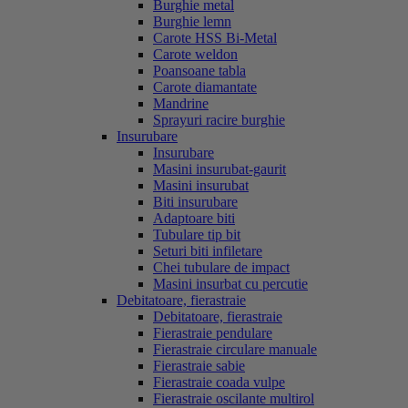
Burghie metal
Burghie lemn
Carote HSS Bi-Metal
Carote weldon
Poansoane tabla
Carote diamantate
Mandrine
Sprayuri racire burghie
Insurubare
Insurubare
Masini insurubat-gaurit
Masini insurubat
Biti insurubare
Adaptoare biti
Tubulare tip bit
Seturi biti infiletare
Chei tubulare de impact
Masini insurbat cu percutie
Debitatoare, fierastraie
Debitatoare, fierastraie
Fierastraie pendulare
Fierastraie circulare manuale
Fierastraie sabie
Fierastraie coada vulpe
Fierastraie oscilante multirol