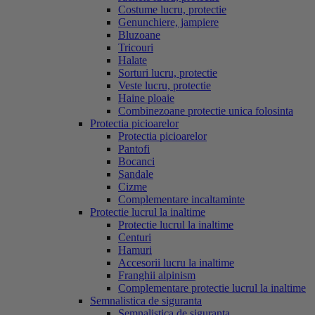
Costume lucru, protectie
Genunchiere, jampiere
Bluzoane
Tricouri
Halate
Sorturi lucru, protectie
Veste lucru, protectie
Haine ploaie
Combinezoane protectie unica folosinta
Protectia picioarelor
Protectia picioarelor
Pantofi
Bocanci
Sandale
Cizme
Complementare incaltaminte
Protectie lucrul la inaltime
Protectie lucrul la inaltime
Centuri
Hamuri
Accesorii lucru la inaltime
Franghii alpinism
Complementare protectie lucrul la inaltime
Semnalistica de siguranta
Semnalistica de siguranta