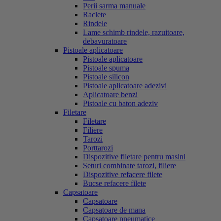
Perii sarma manuale
Raclete
Rindele
Lame schimb rindele, razuitoare,
debavuratoare
Pistoale aplicatoare
Pistoale aplicatoare
Pistoale spuma
Pistoale silicon
Pistoale aplicatoare adezivi
Aplicatoare benzi
Pistoale cu baton adeziv
Filetare
Filetare
Filiere
Tarozi
Porttarozi
Dispozitive filetare pentru masini
Seturi combinate tarozi, filiere
Dispozitive refacere filete
Bucse refacere filete
Capsatoare
Capsatoare
Capsatoare de mana
Capsatoare pneumatice