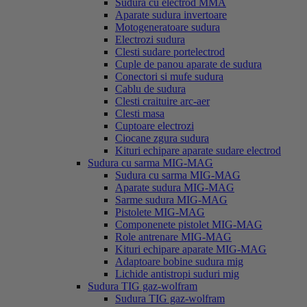
Sudura cu electrod MMA
Aparate sudura invertoare
Motogeneratoare sudura
Electrozi sudura
Clesti sudare portelectrod
Cuple de panou aparate de sudura
Conectori si mufe sudura
Cablu de sudura
Clesti craituire arc-aer
Clesti masa
Cuptoare electrozi
Ciocane zgura sudura
Kituri echipare aparate sudare electrod
Sudura cu sarma MIG-MAG
Sudura cu sarma MIG-MAG
Aparate sudura MIG-MAG
Sarme sudura MIG-MAG
Pistolete MIG-MAG
Componenete pistolet MIG-MAG
Role antrenare MIG-MAG
Kituri echipare aparate MIG-MAG
Adaptoare bobine sudura mig
Lichide antistropi suduri mig
Sudura TIG gaz-wolfram
Sudura TIG gaz-wolfram