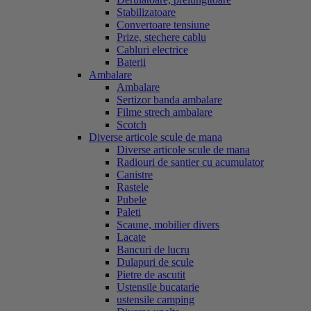
Stabilizatoare
Convertoare tensiune
Prize, stechere cablu
Cabluri electrice
Baterii
Ambalare
Ambalare
Sertizor banda ambalare
Filme strech ambalare
Scotch
Diverse articole scule de mana
Diverse articole scule de mana
Radiouri de santier cu acumulator
Canistre
Rastele
Pubele
Paleti
Scaune, mobilier divers
Lacate
Bancuri de lucru
Dulapuri de scule
Pietre de ascutit
Ustensile bucatarie
ustensile camping