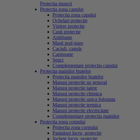
Protectia muncii
Protectia zona capului
Protectia zona capului
Ochelari protectie
Viziere protectie
Casti protectie
Antifoane
Masti praf-gaze
Caciuli, cagule
Capisoane
Sepci
Complementare protectia capului
Protectia mainilor bratelor
Protectia mainilor bratelor
Manusi protectie uz general
Manusi protectie taiere
Manusi protectie chimica
Manusi protectie unica folosinta
Manusi protectie termica
Manusi protectie electricitate
Complementare protectia mainilor
Protectia zona corpului
Protectia zona corpului
Pantaloni lucru, protectie
Jachete lucru, protectie