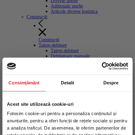
Diverse unelte
Aditionale unelte
Articole diverse logistica
Constructii
Constructii
Taiere-debitare
Taiere-debitare
Debitatoare manuale
Fierastraie materiale de constructii
stationare
Discuri diamantate debitatoare
Masini manuale gresie faianta
Consimțământ
Detalii
Despre
Ghilotine pavele
Cutit termic polistiren
Pompe circulatie agent racire
Taietoare asfalt-beton
Intră în echipa
Acest site utilizează cookie-uri
Moto-compresoare, surse hidraulice
Moto-compresoare, surse hidraulice
profesioniștilor TRITON
Folosim cookie-uri pentru a personaliza conținutul și
Motocompresoare tractabile
anunțurile, pentru a oferi funcții de rețele sociale și pentru
Compactoare
Compactoare
a analiza traficul. De asemenea, le oferim partenerilor de
Fii primul care află despre noutăți,
Maiuri compactoare