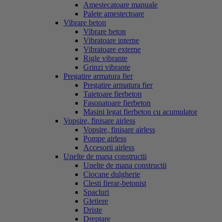
Amestecatoare manuale
Palete amestectoare
Vibrare beton
Vibrare beton
Vibratoare interne
Vibratoare externe
Rigle vibrante
Grinzi vibrante
Pregatire armatura fier
Pregatire armatura fier
Taietoare fierbeton
Fasonatoare fierbeton
Masini legat fierbeton cu acumulator
Vopsire, finisare airless
Vopsire, finisare airless
Pompe airless
Accesorii airless
Unelte de mana constructii
Unelte de mana constructii
Ciocane dulgherie
Clesti fierar-betonist
Spacluri
Gletiere
Driste
Dreptare