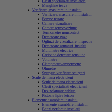
Clesti specializati instalatori
Menghine teava
Verificare, masurare in instalatii
Verificare, masurare in instalatii
Pompe testare
Camere vizualizare
Camere termovoziune
Termometre noncontact
Detectoare gaze
Oglinzi de vizualizare, inspectie
Detectoare armaturi, instaltii
Multimetre electrice
Creioane detectare tensiune
Voltmetre
Clampmetre-ampermetre
Ohmetre
Sprayuri verificare scurgeri
Scule de mana electricieni
Scule de mana electricieni
Clesti specializati electricieni
Dezizolatoare cabluri
Pistoale lipire letcon
Elemente asamblare instalatii
Elemente asamblare instalatii
Benzi perforate instalatii