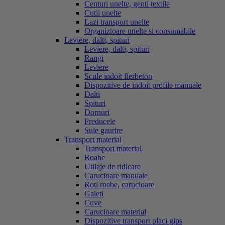
Centuri unelte, genti textile
Cutii unelte
Lazi transport unelte
Organiztoare unelte si consumabile
Leviere, dalti, spituri
Leviere, dalti, spituri
Rangi
Leviere
Scule indoit fierbeton
Dispozitive de indoit profile manuale
Dalti
Spituri
Dornuri
Preducele
Sule gaurire
Transport material
Transport material
Roabe
Utilaje de ridicare
Carucioare manuale
Roti roabe, carucioare
Galeti
Cuve
Carucioare material
Dispozitive transport placi gips