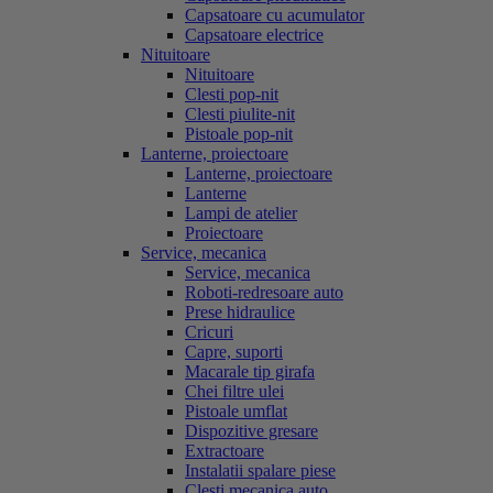
Capsatoare cu acumulator
Capsatoare electrice
Nituitoare
Nituitoare
Clesti pop-nit
Clesti piulite-nit
Pistoale pop-nit
Lanterne, proiectoare
Lanterne, proiectoare
Lanterne
Lampi de atelier
Proiectoare
Service, mecanica
Service, mecanica
Roboti-redresoare auto
Prese hidraulice
Cricuri
Capre, suporti
Macarale tip girafa
Chei filtre ulei
Pistoale umflat
Dispozitive gresare
Extractoare
Instalatii spalare piese
Clesti mecanica auto