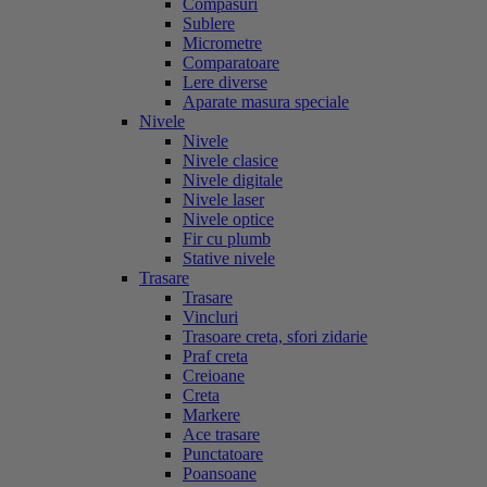
Compasuri
Sublere
Micrometre
Comparatoare
Lere diverse
Aparate masura speciale
Nivele
Nivele
Nivele clasice
Nivele digitale
Nivele laser
Nivele optice
Fir cu plumb
Stative nivele
Trasare
Trasare
Vincluri
Trasoare creta, sfori zidarie
Praf creta
Creioane
Creta
Markere
Ace trasare
Punctatoare
Poansoane