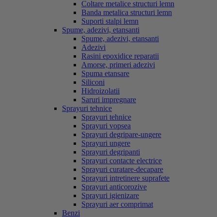
Coltare metalice structuri lemn
Banda metalica structuri lemn
Suporti stalpi lemn
Spume, adezivi, etansanti
Spume, adezivi, etansanti
Adezivi
Rasini epoxidice reparatii
Amorse, primeri adezivi
Spuma etansare
Siliconi
Hidroizolatii
Saruri impregnare
Sprayuri tehnice
Sprayuri tehnice
Sprayuri vopsea
Sprayuri degripare-ungere
Sprayuri ungere
Sprayuri degripanti
Sprayuri contacte electrice
Sprayuri curatare-decapare
Sprayuri intretinere suprafete
Sprayuri anticorozive
Sprayuri igienizare
Sprayuri aer comprimat
Benzi