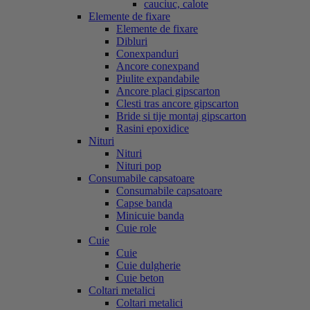
cauciuc, calote
Elemente de fixare
Elemente de fixare
Dibluri
Conexpanduri
Ancore conexpand
Piulite expandabile
Ancore placi gipscarton
Clesti tras ancore gipscarton
Bride si tije montaj gipscarton
Rasini epoxidice
Nituri
Nituri
Nituri pop
Consumabile capsatoare
Consumabile capsatoare
Capse banda
Minicuie banda
Cuie role
Cuie
Cuie
Cuie dulgherie
Cuie beton
Coltari metalici
Coltari metalici