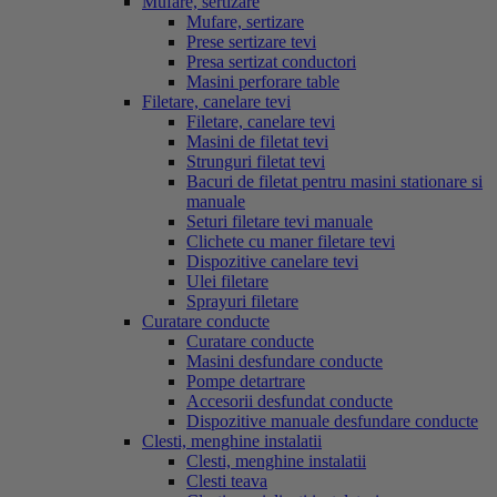
Mufare, sertizare
Mufare, sertizare
Prese sertizare tevi
Presa sertizat conductori
Masini perforare table
Filetare, canelare tevi
Filetare, canelare tevi
Masini de filetat tevi
Strunguri filetat tevi
Bacuri de filetat pentru masini stationare si
manuale
Seturi filetare tevi manuale
Clichete cu maner filetare tevi
Dispozitive canelare tevi
Ulei filetare
Sprayuri filetare
Curatare conducte
Curatare conducte
Masini desfundare conducte
Pompe detartrare
Accesorii desfundat conducte
Dispozitive manuale desfundare conducte
Clesti, menghine instalatii
Clesti, menghine instalatii
Clesti teava