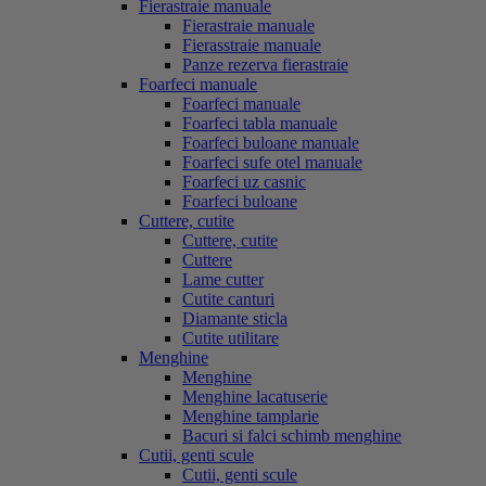
Fierastraie manuale
Fierastraie manuale
Fierasstraie manuale
Panze rezerva fierastraie
Foarfeci manuale
Foarfeci manuale
Foarfeci tabla manuale
Foarfeci buloane manuale
Foarfeci sufe otel manuale
Foarfeci uz casnic
Foarfeci buloane
Cuttere, cutite
Cuttere, cutite
Cuttere
Lame cutter
Cutite canturi
Diamante sticla
Cutite utilitare
Menghine
Menghine
Menghine lacatuserie
Menghine tamplarie
Bacuri si falci schimb menghine
Cutii, genti scule
Cutii, genti scule