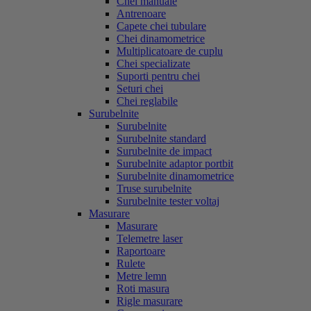
Chei manuale
Antrenoare
Capete chei tubulare
Chei dinamometrice
Multiplicatoare de cuplu
Chei specializate
Suporti pentru chei
Seturi chei
Chei reglabile
Surubelnite
Surubelnite
Surubelnite standard
Surubelnite de impact
Surubelnite adaptor portbit
Surubelnite dinamometrice
Truse surubelnite
Surubelnite tester voltaj
Masurare
Masurare
Telemetre laser
Raportoare
Rulete
Metre lemn
Roti masura
Rigle masurare