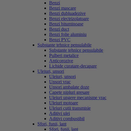
Benzi
Benzi mascare
Benzi dubluadezive
Benzi electrizolatoare
Benzi bituminoase
Benzi duct
Benzi folie aluminiu
Benzi PVC
Substante tehnice pensulabile
Substante tehnice pensulabile
Pulberi metalice
Anticorozive
Lichide curatare-decapare
Uleiuri, unsori
Uleiuri, unsori
Unsori vrac
Unsori ambalate doze
Capete nipluri gresare
Uleiuri ungere mecanisme vrac
Uleiuri motoare
Uleiuri cutii transmisie
Aditivi ulei
Aditivi combustibil
Sfori, funii, lant
Sfori, funii, lant