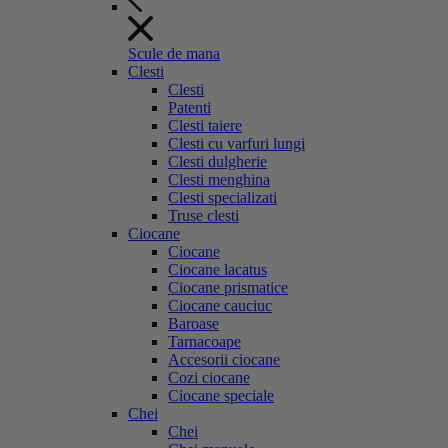
Scule de mana
Clesti
Clesti
Patenti
Clesti taiere
Clesti cu varfuri lungi
Clesti dulgherie
Clesti menghina
Clesti specializati
Truse clesti
Ciocane
Ciocane
Ciocane lacatus
Ciocane prismatice
Ciocane cauciuc
Baroase
Tarnacoape
Accesorii ciocane
Cozi ciocane
Ciocane speciale
Chei
Chei