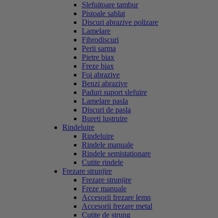
Slefuitoare tambur
Pistoale sablat
Discuri abrazive polizare
Lamelare
Fibrodiscuri
Perii sarma
Pietre biax
Freze biax
Foi abrazive
Benzi abrazive
Paduri suport slefuire
Lamelare pasla
Discuri de pasla
Bureti lustruire
Rindeluire
Rindeluire
Rindele manuale
Rindele semistationare
Cutite rindele
Frezare strunjire
Frezare strunjire
Freze manuale
Accesorii frezare lemn
Accesorii frezare metal
Cutite de strung