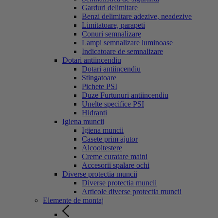
Garduri delimitare
Benzi delimitare adezive, neadezive
Limitatoare, parapeti
Conuri semnalizare
Lampi semnalizare luminoase
Indicatoare de semnalizare
Dotari antiincendiu
Dotari antiincendiu
Stingatoare
Pichete PSI
Duze Furtunuri antiincendiu
Unelte specifice PSI
Hidranti
Igiena muncii
Igiena muncii
Casete prim ajutor
Alcooltestere
Creme curatare maini
Accesorii spalare ochi
Diverse protectia muncii
Diverse protectia muncii
Articole diverse protectia muncii
Elemente de montaj