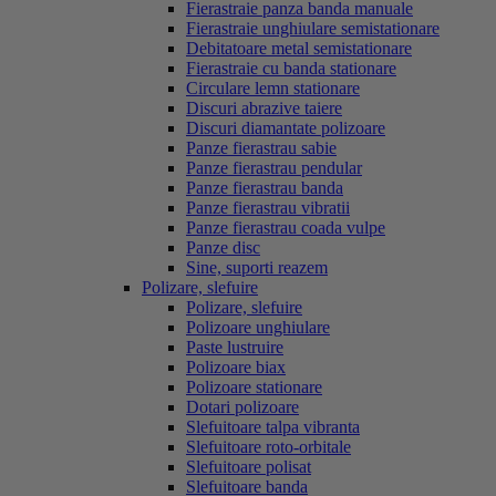
Fierastraie panza banda manuale
Fierastraie unghiulare semistationare
Debitatoare metal semistationare
Fierastraie cu banda stationare
Circulare lemn stationare
Discuri abrazive taiere
Discuri diamantate polizoare
Panze fierastrau sabie
Panze fierastrau pendular
Panze fierastrau banda
Panze fierastrau vibratii
Panze fierastrau coada vulpe
Panze disc
Sine, suporti reazem
Polizare, slefuire
Polizare, slefuire
Polizoare unghiulare
Paste lustruire
Polizoare biax
Polizoare stationare
Dotari polizoare
Slefuitoare talpa vibranta
Slefuitoare roto-orbitale
Slefuitoare polisat
Slefuitoare banda