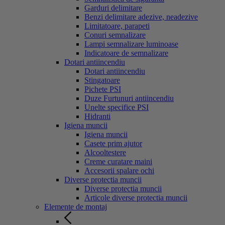
Garduri delimitare
Benzi delimitare adezive, neadezive
Limitatoare, parapeti
Conuri semnalizare
Lampi semnalizare luminoase
Indicatoare de semnalizare
Dotari antiincendiu
Dotari antiincendiu
Stingatoare
Pichete PSI
Duze Furtunuri antiincendiu
Unelte specifice PSI
Hidranti
Igiena muncii
Igiena muncii
Casete prim ajutor
Alcooltestere
Creme curatare maini
Accesorii spalare ochi
Diverse protectia muncii
Diverse protectia muncii
Articole diverse protectia muncii
Elemente de montaj