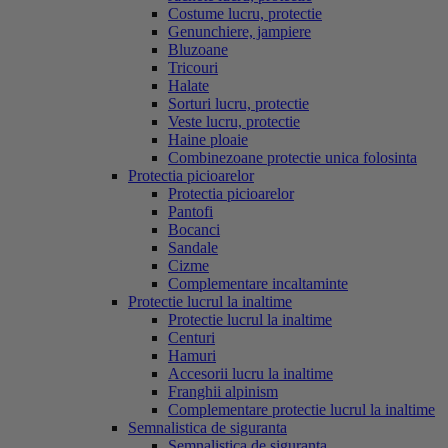
Costume lucru, protectie
Genunchiere, jampiere
Bluzoane
Tricouri
Halate
Sorturi lucru, protectie
Veste lucru, protectie
Haine ploaie
Combinezoane protectie unica folosinta
Protectia picioarelor
Protectia picioarelor
Pantofi
Bocanci
Sandale
Cizme
Complementare incaltaminte
Protectie lucrul la inaltime
Protectie lucrul la inaltime
Centuri
Hamuri
Accesorii lucru la inaltime
Franghii alpinism
Complementare protectie lucrul la inaltime
Semnalistica de siguranta
Semnalistica de siguranta