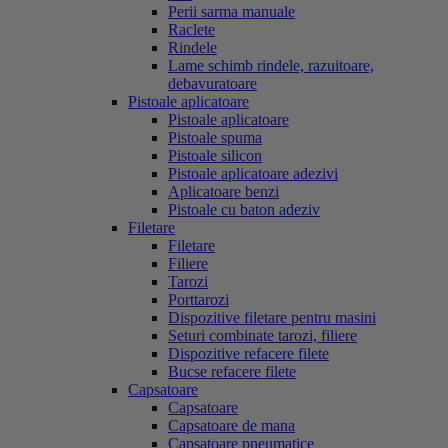
Perii sarma manuale
Raclete
Rindele
Lame schimb rindele, razuitoare,
debavuratoare
Pistoale aplicatoare
Pistoale aplicatoare
Pistoale spuma
Pistoale silicon
Pistoale aplicatoare adezivi
Aplicatoare benzi
Pistoale cu baton adeziv
Filetare
Filetare
Filiere
Tarozi
Porttarozi
Dispozitive filetare pentru masini
Seturi combinate tarozi, filiere
Dispozitive refacere filete
Bucse refacere filete
Capsatoare
Capsatoare
Capsatoare de mana
Capsatoare pneumatice