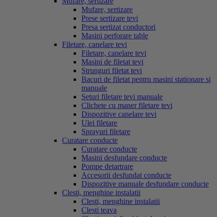
Mufare, sertizare
Mufare, sertizare
Prese sertizare tevi
Presa sertizat conductori
Masini perforare table
Filetare, canelare tevi
Filetare, canelare tevi
Masini de filetat tevi
Strunguri filetat tevi
Bacuri de filetat pentru masini stationare si
manuale
Seturi filetare tevi manuale
Clichete cu maner filetare tevi
Dispozitive canelare tevi
Ulei filetare
Sprayuri filetare
Curatare conducte
Curatare conducte
Masini desfundare conducte
Pompe detartrare
Accesorii desfundat conducte
Dispozitive manuale desfundare conducte
Clesti, menghine instalatii
Clesti, menghine instalatii
Clesti teava