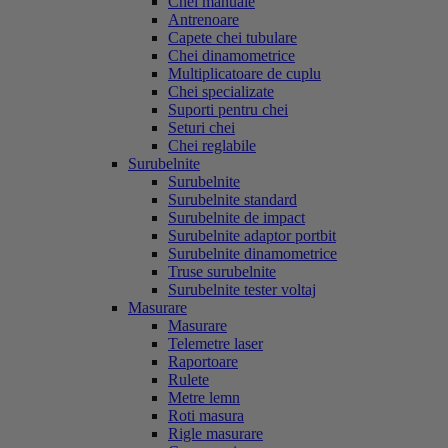
Chei manuale
Antrenoare
Capete chei tubulare
Chei dinamometrice
Multiplicatoare de cuplu
Chei specializate
Suporti pentru chei
Seturi chei
Chei reglabile
Surubelnite
Surubelnite
Surubelnite standard
Surubelnite de impact
Surubelnite adaptor portbit
Surubelnite dinamometrice
Truse surubelnite
Surubelnite tester voltaj
Masurare
Masurare
Telemetre laser
Raportoare
Rulete
Metre lemn
Roti masura
Rigle masurare