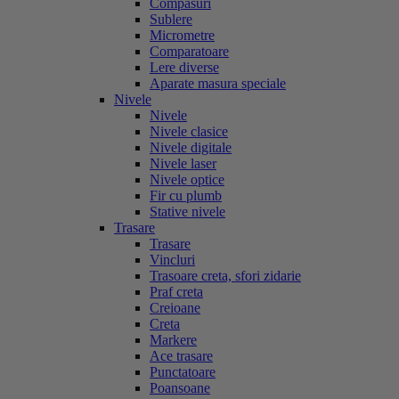
Compasuri
Sublere
Micrometre
Comparatoare
Lere diverse
Aparate masura speciale
Nivele
Nivele
Nivele clasice
Nivele digitale
Nivele laser
Nivele optice
Fir cu plumb
Stative nivele
Trasare
Trasare
Vincluri
Trasoare creta, sfori zidarie
Praf creta
Creioane
Creta
Markere
Ace trasare
Punctatoare
Poansoane