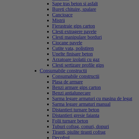
Sape tras beton si asfalt
Bureti chituire, spalare
Cancioace
Mistrii
Fierastraie gips carton
Clesti extragere pavele
Clesti manipulare borduri
Ciocane pavele
Cutite vata, polistiren
Unelte finisare beton
Arzatoare izolatii cu gaz
Clesti sertizare profile gips
Consumabile constructii
Consumabile constructii
Plasa de armare
Benzi armare gips carton
Benzi antialunecare
Sarma legare armaturi cu masina de legat
Sarma legare armaturi manual
Distantieri turnare beton
Distantieri gresie faianta
Folii turnare beton
Tuburi cofrag, conuri, dopuri
Tiranti, piulite tiranti cofrag
Decofrol