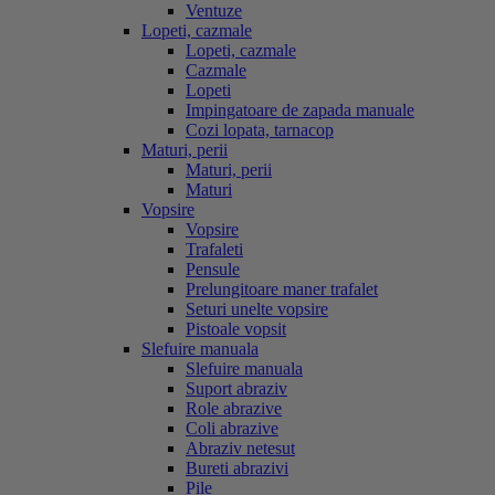
Ventuze
Lopeti, cazmale
Lopeti, cazmale
Cazmale
Lopeti
Impingatoare de zapada manuale
Cozi lopata, tarnacop
Maturi, perii
Maturi, perii
Maturi
Vopsire
Vopsire
Trafaleti
Pensule
Prelungitoare maner trafalet
Seturi unelte vopsire
Pistoale vopsit
Slefuire manuala
Slefuire manuala
Suport abraziv
Role abrazive
Coli abrazive
Abraziv netesut
Bureti abrazivi
Pile