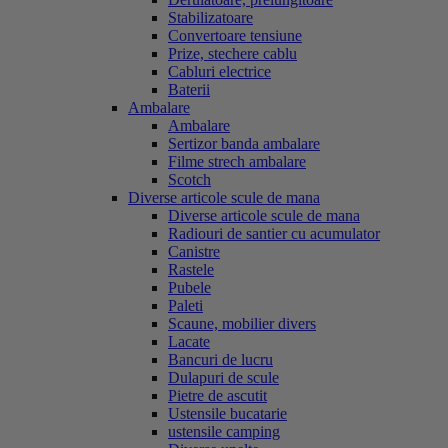
Stabilizatoare
Convertoare tensiune
Prize, stechere cablu
Cabluri electrice
Baterii
Ambalare
Ambalare
Sertizor banda ambalare
Filme strech ambalare
Scotch
Diverse articole scule de mana
Diverse articole scule de mana
Radiouri de santier cu acumulator
Canistre
Rastele
Pubele
Paleti
Scaune, mobilier divers
Lacate
Bancuri de lucru
Dulapuri de scule
Pietre de ascutit
Ustensile bucatarie
ustensile camping