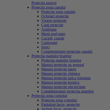
Protectia muncii
Protectia zona capului
Protectia zona capului
Ochelari protectie
Viziere protectie
Casti protectie
Antifoane
Masti praf-gaze
Caciuli, cagule
Capisoane
Sepci
Complementare protectia capului
Protectia mainilor bratelor
Protectia mainilor bratelor
Manusi protectie uz general
Manusi protectie taiere
Manusi protectie chimica
Manusi protectie unica folosinta
Manusi protectie termica
Manusi protectie electricitate
Complementare protectia mainilor
Protectia zona corpului
Protectia zona corpului
Pantaloni lucru, protectie
Jachete lucru, protectie