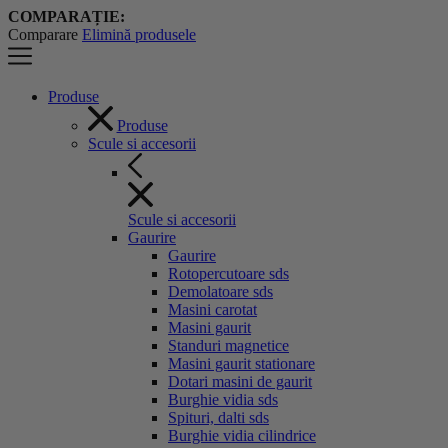
COMPARAȚIE:
Comparare
Elimină produsele
Produse
Produse
Scule si accesorii
Scule si accesorii
Gaurire
Gaurire
Rotopercutoare sds
Demolatoare sds
Masini carotat
Masini gaurit
Standuri magnetice
Masini gaurit stationare
Dotari masini de gaurit
Burghie vidia sds
Spituri, dalti sds
Burghie vidia cilindrice