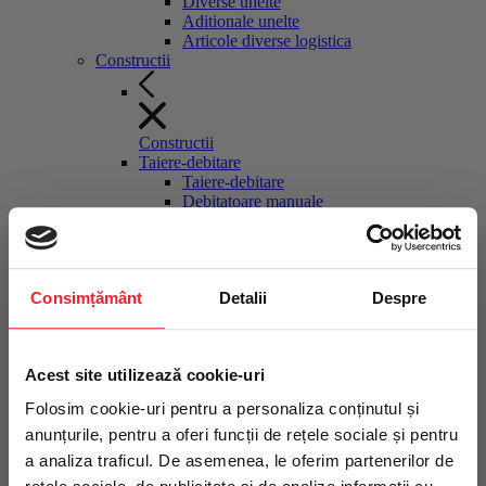
Diverse unelte
Aditionale unelte
Articole diverse logistica
Constructii
Constructii
Taiere-debitare
Taiere-debitare
Debitatoare manuale
Fierastraie materiale de constructii
stationare
Discuri diamantate debitatoare
Masini manuale gresie faianta
Consimțământ
Detalii
Despre
Ghilotine pavele
Cutit termic polistiren
Pompe circulatie agent racire
Taietoare asfalt-beton
Intră în echipa
Acest site utilizează cookie-uri
Moto-compresoare, surse hidraulice
Moto-compresoare, surse hidraulice
profesioniștilor TRITON
Folosim cookie-uri pentru a personaliza conținutul și
Motocompresoare tractabile
anunțurile, pentru a oferi funcții de rețele sociale și pentru
Compactoare
Compactoare
a analiza traficul. De asemenea, le oferim partenerilor de
Fii primul care află despre noutăți,
Maiuri compactoare