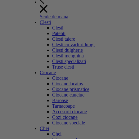
Scule de mana
Clesti
Clesti
Patenti
Clesti taiere
Clesti cu varfuri lungi
Clesti dulgherie
Clesti menghina
Clesti specializati
Truse clesti
Ciocane
Ciocane
Ciocane lacatus
Ciocane prismatice
Ciocane cauciuc
Baroase
Tarnacoape
Accesorii ciocane
Cozi ciocane
Ciocane speciale
Chei
Chei