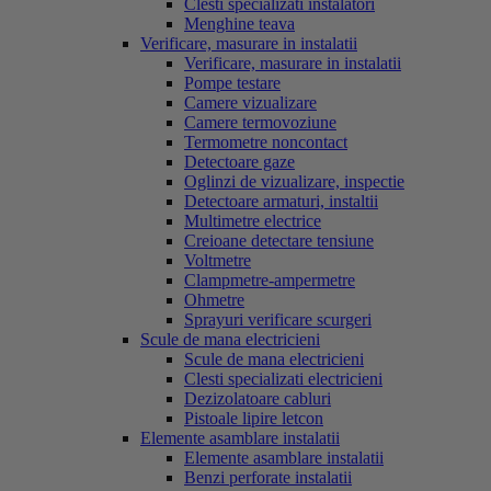
Clesti specializati instalatori
Menghine teava
Verificare, masurare in instalatii
Verificare, masurare in instalatii
Pompe testare
Camere vizualizare
Camere termovoziune
Termometre noncontact
Detectoare gaze
Oglinzi de vizualizare, inspectie
Detectoare armaturi, instaltii
Multimetre electrice
Creioane detectare tensiune
Voltmetre
Clampmetre-ampermetre
Ohmetre
Sprayuri verificare scurgeri
Scule de mana electricieni
Scule de mana electricieni
Clesti specializati electricieni
Dezizolatoare cabluri
Pistoale lipire letcon
Elemente asamblare instalatii
Elemente asamblare instalatii
Benzi perforate instalatii