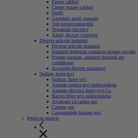
Fasete cabluri
Cleme pozare cabluri
Sigilii
Garnituri, paste etansare
Tub termocontractibil
Terminale electrice
Aliaje, fluxuri cositorire
Diverse articole Instalatii
Diverse articole Instalatii
Instalatii inghetare conducte izolare circuite
Pompe vacuum, umplere instalatii aer
conditionat
Accesorii diverse instalatori
Sudura, lipire tevi
Sudura, lipire tevi
Aparate sudura tevi polipropilena
Aparate electrice lipire tevi Cu
Bacuri lipire tevi polipropilena
Arzatoare cu cartus gaz
Cartuse gaz
Consumabile brazare tevi
Protectia muncii