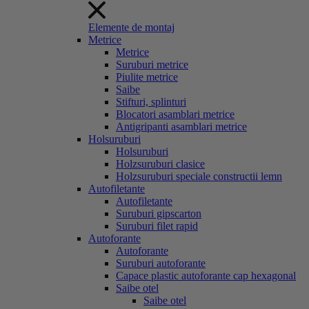
Elemente de montaj
Metrice
Metrice
Suruburi metrice
Piulite metrice
Saibe
Stifturi, splinturi
Blocatori asamblari metrice
Antigripanti asamblari metrice
Holsuruburi
Holsuruburi
Holzsuruburi clasice
Holzsuruburi speciale constructii lemn
Autofiletante
Autofiletante
Suruburi gipscarton
Suruburi filet rapid
Autoforante
Autoforante
Suruburi autoforante
Capace plastic autoforante cap hexagonal
Saibe otel
Saibe otel