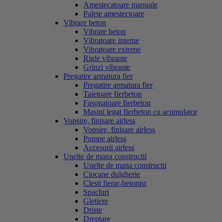
Amestecatoare manuale
Palete amestectoare
Vibrare beton
Vibrare beton
Vibratoare interne
Vibratoare externe
Rigle vibrante
Grinzi vibrante
Pregatire armatura fier
Pregatire armatura fier
Taietoare fierbeton
Fasonatoare fierbeton
Masini legat fierbeton cu acumulator
Vopsire, finisare airless
Vopsire, finisare airless
Pompe airless
Accesorii airless
Unelte de mana constructii
Unelte de mana constructii
Ciocane dulgherie
Clesti fierar-betonist
Spacluri
Gletiere
Driste
Dreptare