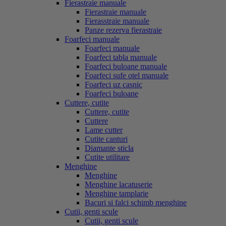
Fierastraie manuale
Fierastraie manuale
Fierasstraie manuale
Panze rezerva fierastraie
Foarfeci manuale
Foarfeci manuale
Foarfeci tabla manuale
Foarfeci buloane manuale
Foarfeci sufe otel manuale
Foarfeci uz casnic
Foarfeci buloane
Cuttere, cutite
Cuttere, cutite
Cuttere
Lame cutter
Cutite canturi
Diamante sticla
Cutite utilitare
Menghine
Menghine
Menghine lacatuserie
Menghine tamplarie
Bacuri si falci schimb menghine
Cutii, genti scule
Cutii, genti scule