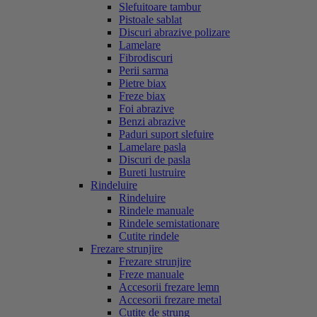
Slefuitoare tambur
Pistoale sablat
Discuri abrazive polizare
Lamelare
Fibrodiscuri
Perii sarma
Pietre biax
Freze biax
Foi abrazive
Benzi abrazive
Paduri suport slefuire
Lamelare pasla
Discuri de pasla
Bureti lustruire
Rindeluire
Rindeluire
Rindele manuale
Rindele semistationare
Cutite rindele
Frezare strunjire
Frezare strunjire
Freze manuale
Accesorii frezare lemn
Accesorii frezare metal
Cutite de strung