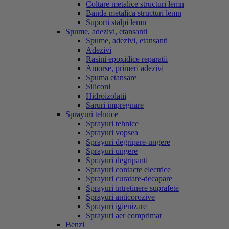
Coltare metalice structuri lemn
Banda metalica structuri lemn
Suporti stalpi lemn
Spume, adezivi, etansanti
Spume, adezivi, etansanti
Adezivi
Rasini epoxidice reparatii
Amorse, primeri adezivi
Spuma etansare
Siliconi
Hidroizolatii
Saruri impregnare
Sprayuri tehnice
Sprayuri tehnice
Sprayuri vopsea
Sprayuri degripare-ungere
Sprayuri ungere
Sprayuri degripanti
Sprayuri contacte electrice
Sprayuri curatare-decapare
Sprayuri intretinere suprafete
Sprayuri anticorozive
Sprayuri igienizare
Sprayuri aer comprimat
Benzi