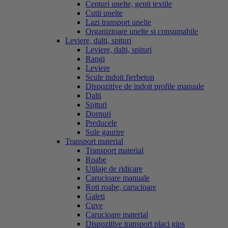
Centuri unelte, genti textile
Cutii unelte
Lazi transport unelte
Organiztoare unelte si consumabile
Leviere, dalti, spituri
Leviere, dalti, spituri
Rangi
Leviere
Scule indoit fierbeton
Dispozitive de indoit profile manuale
Dalti
Spituri
Dornuri
Preducele
Sule gaurire
Transport material
Transport material
Roabe
Utilaje de ridicare
Carucioare manuale
Roti roabe, carucioare
Galeti
Cuve
Carucioare material
Dispozitive transport placi gips