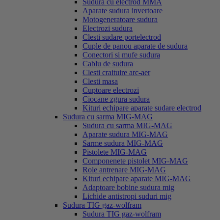
Sudura cu electrod MMA
Aparate sudura invertoare
Motogeneratoare sudura
Electrozi sudura
Clesti sudare portelectrod
Cuple de panou aparate de sudura
Conectori si mufe sudura
Cablu de sudura
Clesti craituire arc-aer
Clesti masa
Cuptoare electrozi
Ciocane zgura sudura
Kituri echipare aparate sudare electrod
Sudura cu sarma MIG-MAG
Sudura cu sarma MIG-MAG
Aparate sudura MIG-MAG
Sarme sudura MIG-MAG
Pistolete MIG-MAG
Componenete pistolet MIG-MAG
Role antrenare MIG-MAG
Kituri echipare aparate MIG-MAG
Adaptoare bobine sudura mig
Lichide antistropi suduri mig
Sudura TIG gaz-wolfram
Sudura TIG gaz-wolfram