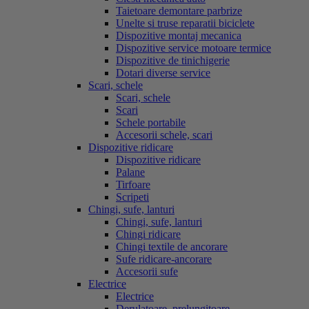
Taietoare demontare parbrize
Unelte si truse reparatii biciclete
Dispozitive montaj mecanica
Dispozitive service motoare termice
Dispozitive de tinichigerie
Dotari diverse service
Scari, schele
Scari, schele
Scari
Schele portabile
Accesorii schele, scari
Dispozitive ridicare
Dispozitive ridicare
Palane
Tirfoare
Scripeti
Chingi, sufe, lanturi
Chingi, sufe, lanturi
Chingi ridicare
Chingi textile de ancorare
Sufe ridicare-ancorare
Accesorii sufe
Electrice
Electrice
Derulatoare, prelungitoare