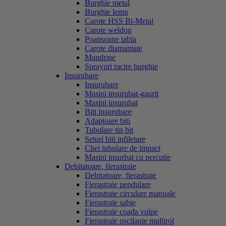
Burghie metal
Burghie lemn
Carote HSS Bi-Metal
Carote weldon
Poansoane tabla
Carote diamantate
Mandrine
Sprayuri racire burghie
Insurubare
Insurubare
Masini insurubat-gaurit
Masini insurubat
Biti insurubare
Adaptoare biti
Tubulare tip bit
Seturi biti infiletare
Chei tubulare de impact
Masini insurbat cu percutie
Debitatoare, fierastraie
Debitatoare, fierastraie
Fierastraie pendulare
Fierastraie circulare manuale
Fierastraie sabie
Fierastraie coada vulpe
Fierastraie oscilante multirol