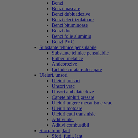
Benzi
Benzi mascare
Benzi dubluadezive
Benzi electrizolatoare
Benzi bituminoase
Benzi duct
Benzi folie aluminiu
Benzi PVC
Substante tehnice pensulabile
Substante tehnice pensulabile
Pulberi metalice
Anticorozive
Lichide curatare-decapare
Uleiuri, unsori
Uleiuri, unsori
Unsori vrac
Unsori ambalate doze
Capete nipluri gresare
Uleiuri ungere mecanisme vrac
Uleiuri motoare
Uleiuri cutii transmisie
Aditivi ulei
Aditivi combustibil
Sfori, funii, lant
Sfori, funii, lant