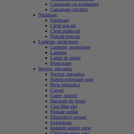
Capsatoare cu acumulator
Capsatoare electrice
Nituitoare
Nituitoare
Clesti pop-nit
Clesti piulite-nit
Pistoale pop-nit
Lanterne, proiectoare
Lanterne, proiectoare
Lanterne
Lampi de atelier
Proiectoare
Service, mecanica
Service, mecanica
Roboti-redresoare auto
Prese hidraulice
Cricuri
Capre, suporti
Macarale tip girafa
Chei filtre ulei
Pistoale umflat
Dispozitive gresare
Extractoare
Instalatii spalare piese
Clesti mecanica auto