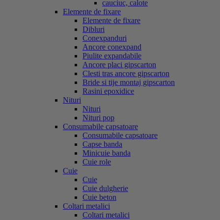
cauciuc, calote
Elemente de fixare
Elemente de fixare
Dibluri
Conexpanduri
Ancore conexpand
Piulite expandabile
Ancore placi gipscarton
Clesti tras ancore gipscarton
Bride si tije montaj gipscarton
Rasini epoxidice
Nituri
Nituri
Nituri pop
Consumabile capsatoare
Consumabile capsatoare
Capse banda
Minicuie banda
Cuie role
Cuie
Cuie
Cuie dulgherie
Cuie beton
Coltari metalici
Coltari metalici