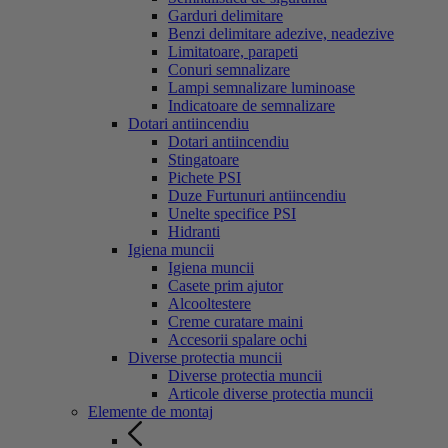
Garduri delimitare
Benzi delimitare adezive, neadezive
Limitatoare, parapeti
Conuri semnalizare
Lampi semnalizare luminoase
Indicatoare de semnalizare
Dotari antiincendiu
Dotari antiincendiu
Stingatoare
Pichete PSI
Duze Furtunuri antiincendiu
Unelte specifice PSI
Hidranti
Igiena muncii
Igiena muncii
Casete prim ajutor
Alcooltestere
Creme curatare maini
Accesorii spalare ochi
Diverse protectia muncii
Diverse protectia muncii
Articole diverse protectia muncii
Elemente de montaj