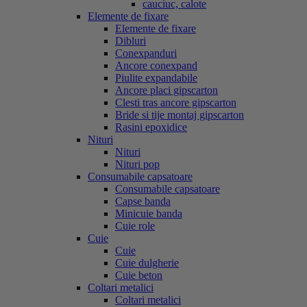
cauciuc, calote
Elemente de fixare
Elemente de fixare
Dibluri
Conexpanduri
Ancore conexpand
Piulite expandabile
Ancore placi gipscarton
Clesti tras ancore gipscarton
Bride si tije montaj gipscarton
Rasini epoxidice
Nituri
Nituri
Nituri pop
Consumabile capsatoare
Consumabile capsatoare
Capse banda
Minicuie banda
Cuie role
Cuie
Cuie
Cuie dulgherie
Cuie beton
Coltari metalici
Coltari metalici