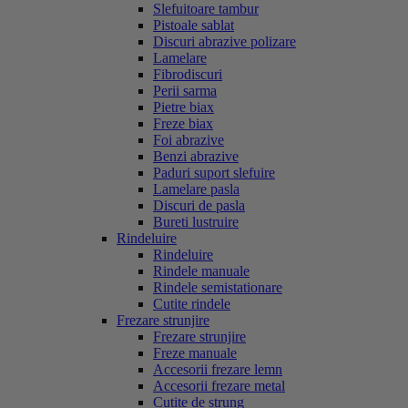
Slefuitoare tambur
Pistoale sablat
Discuri abrazive polizare
Lamelare
Fibrodiscuri
Perii sarma
Pietre biax
Freze biax
Foi abrazive
Benzi abrazive
Paduri suport slefuire
Lamelare pasla
Discuri de pasla
Bureti lustruire
Rindeluire
Rindeluire
Rindele manuale
Rindele semistationare
Cutite rindele
Frezare strunjire
Frezare strunjire
Freze manuale
Accesorii frezare lemn
Accesorii frezare metal
Cutite de strung