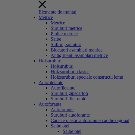
Elemente de montaj
Metrice
Metrice
Suruburi metrice
Piulite metrice
Saibe
Stifturi, splinturi
Blocatori asamblari metrice
Antigripanti asamblari metrice
Holsuruburi
Holsuruburi
Holzsuruburi clasice
Holzsuruburi speciale constructii lemn
Autofiletante
Autofiletante
Suruburi gipscarton
Suruburi filet rapid
Autoforante
Autoforante
Suruburi autoforante
Capace plastic autoforante cap hexagonal
Saibe otel
Saibe otel