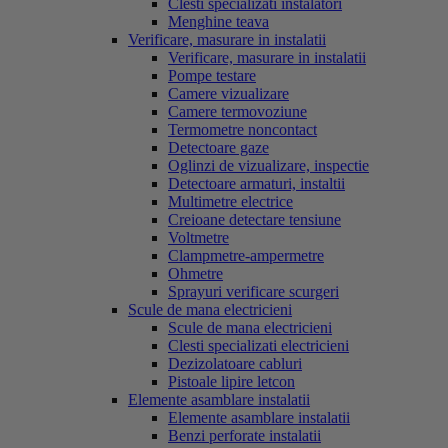
Clesti specializati instalatori
Menghine teava
Verificare, masurare in instalatii
Verificare, masurare in instalatii
Pompe testare
Camere vizualizare
Camere termovoziune
Termometre noncontact
Detectoare gaze
Oglinzi de vizualizare, inspectie
Detectoare armaturi, instaltii
Multimetre electrice
Creioane detectare tensiune
Voltmetre
Clampmetre-ampermetre
Ohmetre
Sprayuri verificare scurgeri
Scule de mana electricieni
Scule de mana electricieni
Clesti specializati electricieni
Dezizolatoare cabluri
Pistoale lipire letcon
Elemente asamblare instalatii
Elemente asamblare instalatii
Benzi perforate instalatii