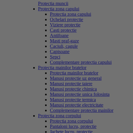
Protectia muncii
Protectia zona capului
Protectia zona capului
Ochelari protectie
Viziere protectie
Casti protectie
Antifoane
Masti praf-gaze
Caciuli, cagule
Capisoane
Sepci
Complementare protectia capului
Protectia mainilor bratelor
Protectia mainilor bratelor
Manusi protectie uz general
Manusi protectie taiere
Manusi protectie chimica
Manusi protectie unica folosinta
Manusi protectie termica
Manusi protectie electricitate
Complementare protectia mainilor
Protectia zona corpului
Protectia zona corpului
Pantaloni lucru, protectie
Jachete lucru, protectie