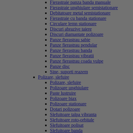
Fierastraie panza banda manuale
Fierastraie unghiulare semistationare
Debitatoare metal semistationare
Fierastraie cu banda stationare
Circulare lemn stationare
Discuri abrazive taiere
Discuri diamantate polizoare
Panze fierastrau sabie
Panze fierastrau pendular
Panze fierastrau banda
Panze fierastrau vibratii
Panze fierastrau coada vulpe
Panze disc
Sine, suporti reazem
Polizare, slefuire
Polizare, slefuire
Polizoare unghiulare
Paste lustruire
Polizoare biax
Polizoare stationare
Dotari polizoare
Slefuitoare talpa vibranta
Slefuitoare roto-orbitale
Slefuitoare polisat
Slefuitoare banda