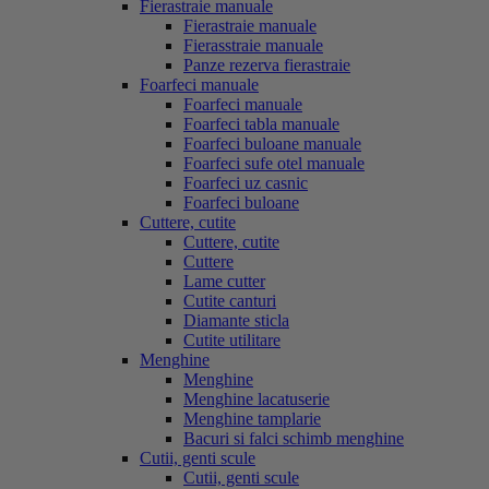
Fierastraie manuale
Fierastraie manuale
Fierasstraie manuale
Panze rezerva fierastraie
Foarfeci manuale
Foarfeci manuale
Foarfeci tabla manuale
Foarfeci buloane manuale
Foarfeci sufe otel manuale
Foarfeci uz casnic
Foarfeci buloane
Cuttere, cutite
Cuttere, cutite
Cuttere
Lame cutter
Cutite canturi
Diamante sticla
Cutite utilitare
Menghine
Menghine
Menghine lacatuserie
Menghine tamplarie
Bacuri si falci schimb menghine
Cutii, genti scule
Cutii, genti scule