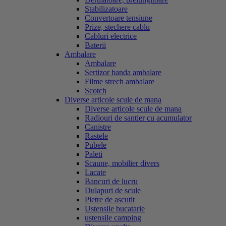
Stabilizatoare
Convertoare tensiune
Prize, stechere cablu
Cabluri electrice
Baterii
Ambalare
Ambalare
Sertizor banda ambalare
Filme strech ambalare
Scotch
Diverse articole scule de mana
Diverse articole scule de mana
Radiouri de santier cu acumulator
Canistre
Rastele
Pubele
Paleti
Scaune, mobilier divers
Lacate
Bancuri de lucru
Dulapuri de scule
Pietre de ascutit
Ustensile bucatarie
ustensile camping