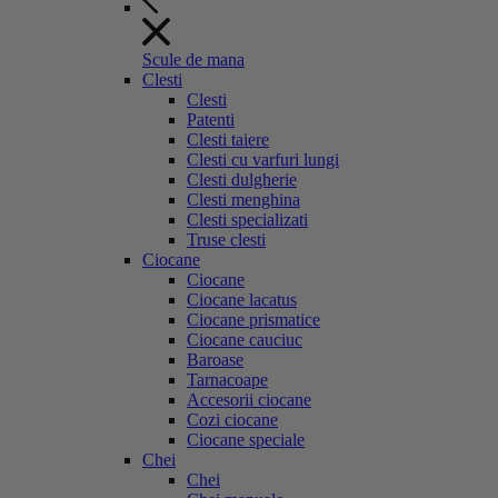
Scule de mana
Clesti
Clesti
Patenti
Clesti taiere
Clesti cu varfuri lungi
Clesti dulgherie
Clesti menghina
Clesti specializati
Truse clesti
Ciocane
Ciocane
Ciocane lacatus
Ciocane prismatice
Ciocane cauciuc
Baroase
Tarnacoape
Accesorii ciocane
Cozi ciocane
Ciocane speciale
Chei
Chei