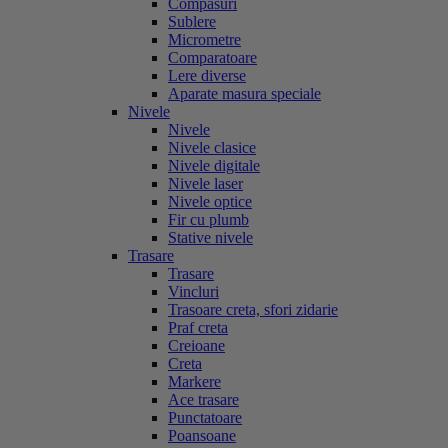
Compasuri
Sublere
Micrometre
Comparatoare
Lere diverse
Aparate masura speciale
Nivele
Nivele
Nivele clasice
Nivele digitale
Nivele laser
Nivele optice
Fir cu plumb
Stative nivele
Trasare
Trasare
Vincluri
Trasoare creta, sfori zidarie
Praf creta
Creioane
Creta
Markere
Ace trasare
Punctatoare
Poansoane