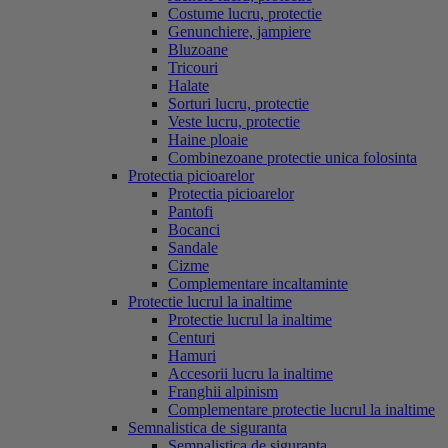
Costume lucru, protectie
Genunchiere, jampiere
Bluzoane
Tricouri
Halate
Sorturi lucru, protectie
Veste lucru, protectie
Haine ploaie
Combinezoane protectie unica folosinta
Protectia picioarelor
Protectia picioarelor
Pantofi
Bocanci
Sandale
Cizme
Complementare incaltaminte
Protectie lucrul la inaltime
Protectie lucrul la inaltime
Centuri
Hamuri
Accesorii lucru la inaltime
Franghii alpinism
Complementare protectie lucrul la inaltime
Semnalistica de siguranta
Semnalistica de siguranta