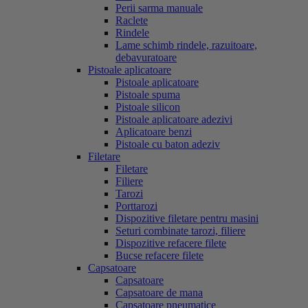
Perii sarma manuale
Raclete
Rindele
Lame schimb rindele, razuitoare,
debavuratoare
Pistoale aplicatoare
Pistoale aplicatoare
Pistoale spuma
Pistoale silicon
Pistoale aplicatoare adezivi
Aplicatoare benzi
Pistoale cu baton adeziv
Filetare
Filetare
Filiere
Tarozi
Porttarozi
Dispozitive filetare pentru masini
Seturi combinate tarozi, filiere
Dispozitive refacere filete
Bucse refacere filete
Capsatoare
Capsatoare
Capsatoare de mana
Capsatoare pneumatice