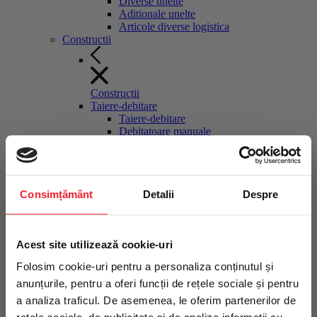
Diverse unelte
Aditionale unelte
Articole diverse logistica
Constructii
Constructii
Taiere-debitare
Taiere-debitare
Debitatoare manuale
Fierastraie materiale de constructii
stationare
Discuri diamantate debitatoare
Masini manuale gresie faianta
Consimțământ
Detalii
Despre
Ghilotine pavele
Cutit termic polistiren
Pompe circulatie agent racire
Taietoare asfalt-beton
Intră în echipa
Acest site utilizează cookie-uri
Moto-compresoare, surse hidraulice
Moto-compresoare, surse hidraulice
profesioniștilor TRITON
Folosim cookie-uri pentru a personaliza conținutul și
Motocompresoare tractabile
anunțurile, pentru a oferi funcții de rețele sociale și pentru
Compactoare
Compactoare
a analiza traficul. De asemenea, le oferim partenerilor de
Fii primul care află despre noutăți,
Maiuri compactoare