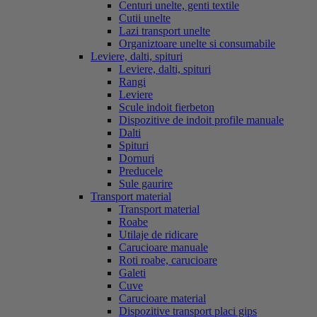
Centuri unelte, genti textile
Cutii unelte
Lazi transport unelte
Organiztoare unelte si consumabile
Leviere, dalti, spituri
Leviere, dalti, spituri
Rangi
Leviere
Scule indoit fierbeton
Dispozitive de indoit profile manuale
Dalti
Spituri
Dornuri
Preducele
Sule gaurire
Transport material
Transport material
Roabe
Utilaje de ridicare
Carucioare manuale
Roti roabe, carucioare
Galeti
Cuve
Carucioare material
Dispozitive transport placi gips