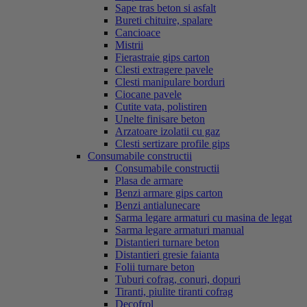
Sape tras beton si asfalt
Bureti chituire, spalare
Cancioace
Mistrii
Fierastraie gips carton
Clesti extragere pavele
Clesti manipulare borduri
Ciocane pavele
Cutite vata, polistiren
Unelte finisare beton
Arzatoare izolatii cu gaz
Clesti sertizare profile gips
Consumabile constructii
Consumabile constructii
Plasa de armare
Benzi armare gips carton
Benzi antialunecare
Sarma legare armaturi cu masina de legat
Sarma legare armaturi manual
Distantieri turnare beton
Distantieri gresie faianta
Folii turnare beton
Tuburi cofrag, conuri, dopuri
Tiranti, piulite tiranti cofrag
Decofrol