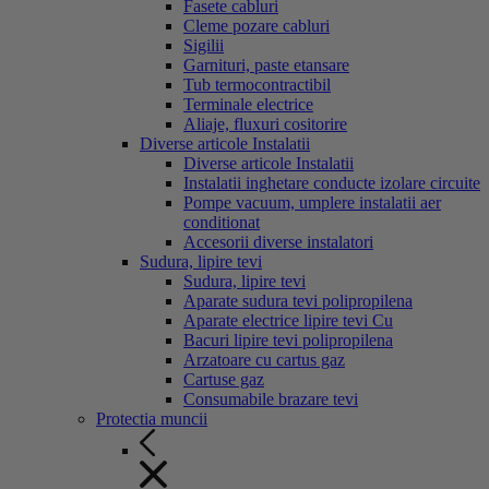
Fasete cabluri
Cleme pozare cabluri
Sigilii
Garnituri, paste etansare
Tub termocontractibil
Terminale electrice
Aliaje, fluxuri cositorire
Diverse articole Instalatii
Diverse articole Instalatii
Instalatii inghetare conducte izolare circuite
Pompe vacuum, umplere instalatii aer
conditionat
Accesorii diverse instalatori
Sudura, lipire tevi
Sudura, lipire tevi
Aparate sudura tevi polipropilena
Aparate electrice lipire tevi Cu
Bacuri lipire tevi polipropilena
Arzatoare cu cartus gaz
Cartuse gaz
Consumabile brazare tevi
Protectia muncii