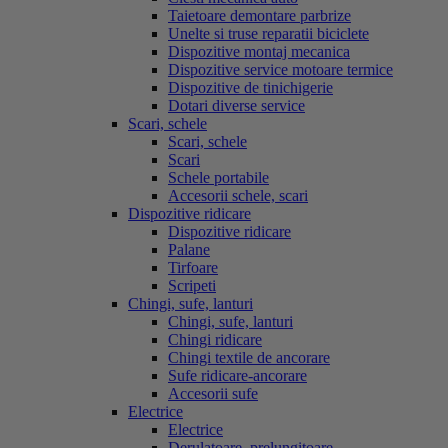
Taietoare demontare parbrize
Unelte si truse reparatii biciclete
Dispozitive montaj mecanica
Dispozitive service motoare termice
Dispozitive de tinichigerie
Dotari diverse service
Scari, schele
Scari, schele
Scari
Schele portabile
Accesorii schele, scari
Dispozitive ridicare
Dispozitive ridicare
Palane
Tirfoare
Scripeti
Chingi, sufe, lanturi
Chingi, sufe, lanturi
Chingi ridicare
Chingi textile de ancorare
Sufe ridicare-ancorare
Accesorii sufe
Electrice
Electrice
Derulatoare, prelungitoare