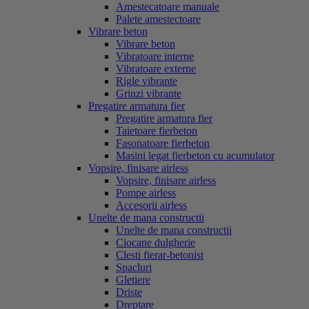
Amestecatoare manuale
Palete amestectoare
Vibrare beton
Vibrare beton
Vibratoare interne
Vibratoare externe
Rigle vibrante
Grinzi vibrante
Pregatire armatura fier
Pregatire armatura fier
Taietoare fierbeton
Fasonatoare fierbeton
Masini legat fierbeton cu acumulator
Vopsire, finisare airless
Vopsire, finisare airless
Pompe airless
Accesorii airless
Unelte de mana constructii
Unelte de mana constructii
Ciocane dulgherie
Clesti fierar-betonist
Spacluri
Gletiere
Driste
Dreptare