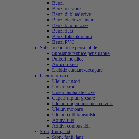
Benzi
Benzi mascare
Benzi dubluadezive
Benzi electrizolatoare
Benzi bituminoase
Benzi duct
Benzi folie aluminiu
Benzi PVC
Substante tehnice pensulabile
Substante tehnice pensulabile
Pulberi metalice
Anticorozive
Lichide curatare-decapare
Uleiuri, unsori
Uleiuri, unsori
Unsori vrac
Unsori ambalate doze
Capete nipluri gresare
Uleiuri ungere mecanisme vrac
Uleiuri motoare
Uleiuri cutii transmisie
Aditivi ulei
Aditivi combustibil
Sfori, funii, lant
Sfori, funii, lant