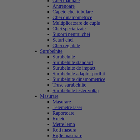
Chei manuale
Antrenoare
Capete chei tubulare
Chei dinamometrice
Multiplicatoare de cuplu
Chei specializate
Suporti pentru chei
Seturi chei
Chei reglabile
Surubelnite
Surubelnite
Surubelnite standard
Surubelnite de impact
Surubelnite adaptor portbit
Surubelnite dinamometrice
Truse surubelnite
Surubelnite tester voltaj
Masurare
Masurare
Telemetre laser
Raportoare
Rulete
Metre lemn
Roti masura
Rigle masurare