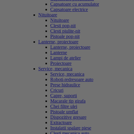
Capsatoare cu acumulator
Capsatoare electrice
Nituitoare
Nituitoare
Clesti pop-nit
Clesti piulite-nit
Pistoale pop-nit
Lanterne, proiectoare
Lanterne, proiectoare
Lanterne
Lampi de atelier
Proiectoare
Service, mecanica
Service, mecanica
Roboti-redresoare auto
Prese hidraulice
Cricuri
Capre, suporti
Macarale tip girafa
Chei filtre ulei
Pistoale umflat
Dispozitive gresare
Extractoare
Instalatii spalare piese
Clesti mecanica auto