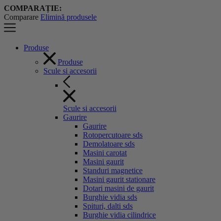
COMPARAȚIE:
Comparare
Elimină produsele
Produse
Produse
Scule si accesorii
Scule si accesorii
Gaurire
Gaurire
Rotopercutoare sds
Demolatoare sds
Masini carotat
Masini gaurit
Standuri magnetice
Masini gaurit stationare
Dotari masini de gaurit
Burghie vidia sds
Spituri, dalti sds
Burghie vidia cilindrice