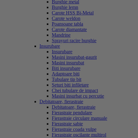
Burghie metal
Burghie lemn
Carote HSS Bi-Metal
Carote weldon
Poansoane tabla
Carote diamantate
Mandrine
Sprayuri racire burghie
Insurubare
Insurubare
Masini insurubat-gaurit
Masini insurubat
Biti insurubare
Adaptoare biti
Tubulare tip bit
Seturi biti infiletare
Chei tubulare de impact
Masini insurbat cu percutie
Debitatoare, fierastraie
Debitatoare, fierastraie
Fierastraie pendulare
Fierastraie circulare manuale
Fierastraie sabie
Fierastraie coada vulpe
Fierastraie oscilante multirol