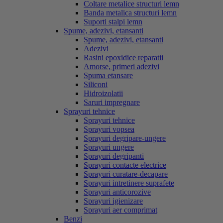
Coltare metalice structuri lemn
Banda metalica structuri lemn
Suporti stalpi lemn
Spume, adezivi, etansanti
Spume, adezivi, etansanti
Adezivi
Rasini epoxidice reparatii
Amorse, primeri adezivi
Spuma etansare
Siliconi
Hidroizolatii
Saruri impregnare
Sprayuri tehnice
Sprayuri tehnice
Sprayuri vopsea
Sprayuri degripare-ungere
Sprayuri ungere
Sprayuri degripanti
Sprayuri contacte electrice
Sprayuri curatare-decapare
Sprayuri intretinere suprafete
Sprayuri anticorozive
Sprayuri igienizare
Sprayuri aer comprimat
Benzi