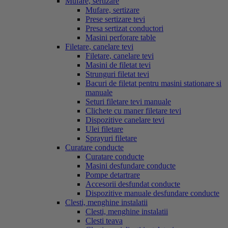
Mufare, sertizare
Mufare, sertizare
Prese sertizare tevi
Presa sertizat conductori
Masini perforare table
Filetare, canelare tevi
Filetare, canelare tevi
Masini de filetat tevi
Strunguri filetat tevi
Bacuri de filetat pentru masini stationare si
manuale
Seturi filetare tevi manuale
Clichete cu maner filetare tevi
Dispozitive canelare tevi
Ulei filetare
Sprayuri filetare
Curatare conducte
Curatare conducte
Masini desfundare conducte
Pompe detartrare
Accesorii desfundat conducte
Dispozitive manuale desfundare conducte
Clesti, menghine instalatii
Clesti, menghine instalatii
Clesti teava