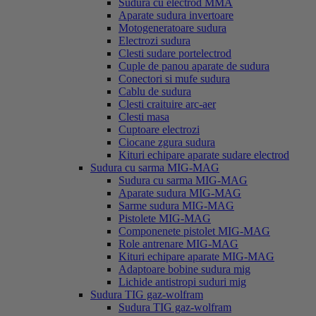
Sudura cu electrod MMA
Aparate sudura invertoare
Motogeneratoare sudura
Electrozi sudura
Clesti sudare portelectrod
Cuple de panou aparate de sudura
Conectori si mufe sudura
Cablu de sudura
Clesti craituire arc-aer
Clesti masa
Cuptoare electrozi
Ciocane zgura sudura
Kituri echipare aparate sudare electrod
Sudura cu sarma MIG-MAG
Sudura cu sarma MIG-MAG
Aparate sudura MIG-MAG
Sarme sudura MIG-MAG
Pistolete MIG-MAG
Componenete pistolet MIG-MAG
Role antrenare MIG-MAG
Kituri echipare aparate MIG-MAG
Adaptoare bobine sudura mig
Lichide antistropi suduri mig
Sudura TIG gaz-wolfram
Sudura TIG gaz-wolfram