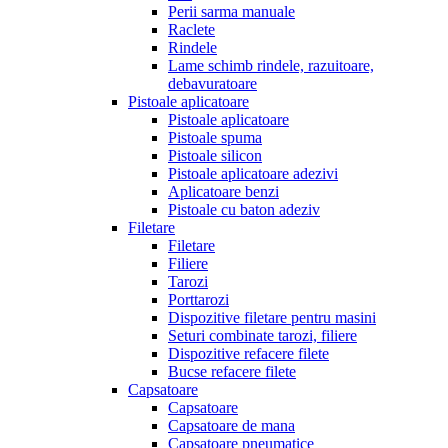
Perii sarma manuale
Raclete
Rindele
Lame schimb rindele, razuitoare,
debavuratoare
Pistoale aplicatoare
Pistoale aplicatoare
Pistoale spuma
Pistoale silicon
Pistoale aplicatoare adezivi
Aplicatoare benzi
Pistoale cu baton adeziv
Filetare
Filetare
Filiere
Tarozi
Porttarozi
Dispozitive filetare pentru masini
Seturi combinate tarozi, filiere
Dispozitive refacere filete
Bucse refacere filete
Capsatoare
Capsatoare
Capsatoare de mana
Capsatoare pneumatice