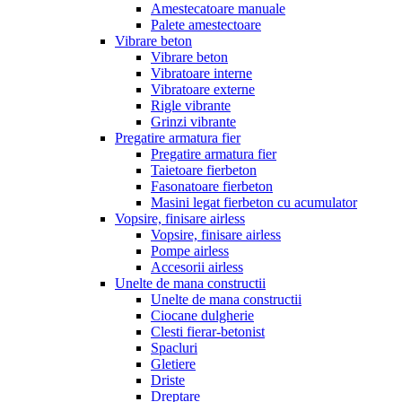
Amestecatoare manuale
Palete amestectoare
Vibrare beton
Vibrare beton
Vibratoare interne
Vibratoare externe
Rigle vibrante
Grinzi vibrante
Pregatire armatura fier
Pregatire armatura fier
Taietoare fierbeton
Fasonatoare fierbeton
Masini legat fierbeton cu acumulator
Vopsire, finisare airless
Vopsire, finisare airless
Pompe airless
Accesorii airless
Unelte de mana constructii
Unelte de mana constructii
Ciocane dulgherie
Clesti fierar-betonist
Spacluri
Gletiere
Driste
Dreptare