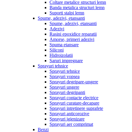
Coltare metalice structuri lemn
Banda metalica structuri lemn
Suporti stalpi lemn
Spume, adezivi, etansanti
Spume, adezivi, etansanti
Adezivi
Rasini epoxidice reparatii
Amorse, primeri adezivi
Spuma etansare
Siliconi
Hidroizolatii
Saruri impregnare
Sprayuri tehnice
Sprayuri tehnice
Sprayuri vopsea
Sprayuri degripare-ungere
Sprayuri ungere
Sprayuri degripanti
Sprayuri contacte electrice
Sprayuri curatare-decapare
Sprayuri intretinere suprafete
Sprayuri anticorozive
Sprayuri igienizare
Sprayuri aer comprimat
Benzi