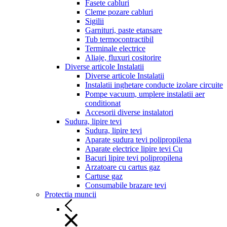
Fasete cabluri
Cleme pozare cabluri
Sigilii
Garnituri, paste etansare
Tub termocontractibil
Terminale electrice
Aliaje, fluxuri cositorire
Diverse articole Instalatii
Diverse articole Instalatii
Instalatii inghetare conducte izolare circuite
Pompe vacuum, umplere instalatii aer
conditionat
Accesorii diverse instalatori
Sudura, lipire tevi
Sudura, lipire tevi
Aparate sudura tevi polipropilena
Aparate electrice lipire tevi Cu
Bacuri lipire tevi polipropilena
Arzatoare cu cartus gaz
Cartuse gaz
Consumabile brazare tevi
Protectia muncii