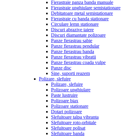
Fierastraie panza banda manuale
Fierastraie unghiulare semistationare
Debitatoare metal semistationare
Fierastraie cu banda stationare
Circulare lemn stationare
Discuri abrazive taiere
Discuri diamantate polizoare
Panze fierastrau sabie
Panze fierastrau pendular
Panze fierastrau banda
Panze fierastrau vibratii
Panze fierastrau coada vulpe
Panze disc
Sine, suporti reazem
Polizare, slefuire
Polizare, slefuire
Polizoare unghiulare
Paste lustruire
Polizoare biax
Polizoare stationare
Dotari polizoare
Slefuitoare talpa vibranta
Slefuitoare roto-orbitale
Slefuitoare polisat
Slefuitoare banda