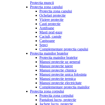
Protectia muncii
Protectia zona capului
Protectia zona capului
Ochelari protectie
Viziere protectie
Casti protectie
Antifoane
Masti praf-gaze
Caciuli, cagule
Capisoane
Sepci
Complementare protectia capului
Protectia mainilor bratelor
Protectia mainilor bratelor
Manusi protectie uz general
Manusi protectie taiere
Manusi protectie chimica
Manusi protectie unica folosinta
Manusi protectie termica
Manusi protectie electricitate
Complementare protectia mainilor
Protectia zona corpului
Protectia zona corpului
Pantaloni lucru, protectie
Jachete lucru, protectie