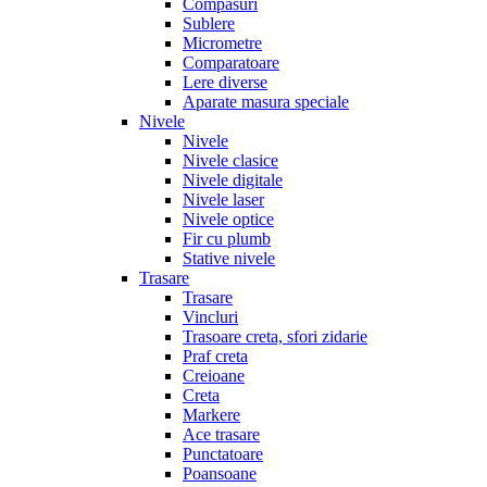
Compasuri
Sublere
Micrometre
Comparatoare
Lere diverse
Aparate masura speciale
Nivele
Nivele
Nivele clasice
Nivele digitale
Nivele laser
Nivele optice
Fir cu plumb
Stative nivele
Trasare
Trasare
Vincluri
Trasoare creta, sfori zidarie
Praf creta
Creioane
Creta
Markere
Ace trasare
Punctatoare
Poansoane