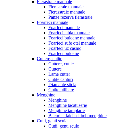
Fierastraie manuale
Fierastraie manuale
Fierasstraie manuale
Panze rezerva fierastraie
Foarfeci manuale
Foarfeci manuale
Foarfeci tabla manuale
Foarfeci buloane manuale
Foarfeci sufe otel manuale
Foarfeci uz casnic
Foarfeci buloane
Cuttere, cutite
Cuttere, cutite
Cuttere
Lame cutter
Cutite canturi
Diamante sticla
Cutite utilitare
Menghine
Menghine
Menghine lacatuserie
Menghine tamplarie
Bacuri si falci schimb menghine
Cutii, genti scule
Cutii, genti scule