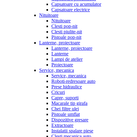
Capsatoare cu acumulator
Capsatoare electrice
Nituitoare
Nituitoare
Clesti pop-nit
Clesti piulite-nit
Pistoale pop-nit
Lanterne, proiectoare
Lanterne, proiectoare
Lanterne
Lampi de atelier
Proiectoare
Service, mecanica
Service, mecanica
Roboti-redresoare auto
Prese hidraulice
Cricuri
Capre, suporti
Macarale tip girafa
Chei filtre ulei
Pistoale umflat
Dispozitive gresare
Extractoare
Instalatii spalare piese
Clesti mecanica auto