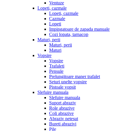
Ventuze
Lopeti, cazmale
Lopeti, cazmale
Cazmale
Lopeti
Impingatoare de zapada manuale
Cozi lopata, tarnacop
Maturi, perii
Maturi, perii
Maturi
Vopsire
Vopsire
Trafaleti
Pensule
Prelungitoare maner trafalet
Seturi unelte vopsire
Pistoale vopsit
Slefuire manuala
Slefuire manuala
Suport abraziv
Role abrazive
Coli abrazive
Abraziv netesut
Bureti abrazivi
Pile