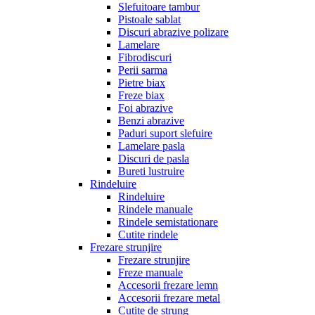
Slefuitoare tambur
Pistoale sablat
Discuri abrazive polizare
Lamelare
Fibrodiscuri
Perii sarma
Pietre biax
Freze biax
Foi abrazive
Benzi abrazive
Paduri suport slefuire
Lamelare pasla
Discuri de pasla
Bureti lustruire
Rindeluire
Rindeluire
Rindele manuale
Rindele semistationare
Cutite rindele
Frezare strunjire
Frezare strunjire
Freze manuale
Accesorii frezare lemn
Accesorii frezare metal
Cutite de strung