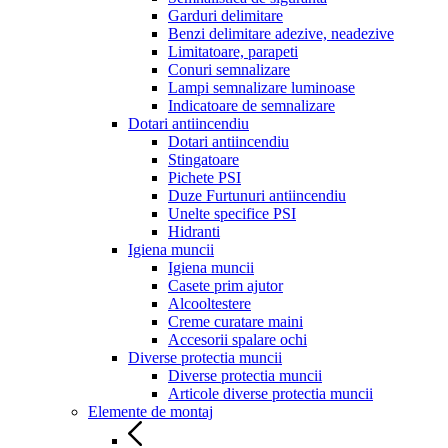
Garduri delimitare
Benzi delimitare adezive, neadezive
Limitatoare, parapeti
Conuri semnalizare
Lampi semnalizare luminoase
Indicatoare de semnalizare
Dotari antiincendiu
Dotari antiincendiu
Stingatoare
Pichete PSI
Duze Furtunuri antiincendiu
Unelte specifice PSI
Hidranti
Igiena muncii
Igiena muncii
Casete prim ajutor
Alcooltestere
Creme curatare maini
Accesorii spalare ochi
Diverse protectia muncii
Diverse protectia muncii
Articole diverse protectia muncii
Elemente de montaj