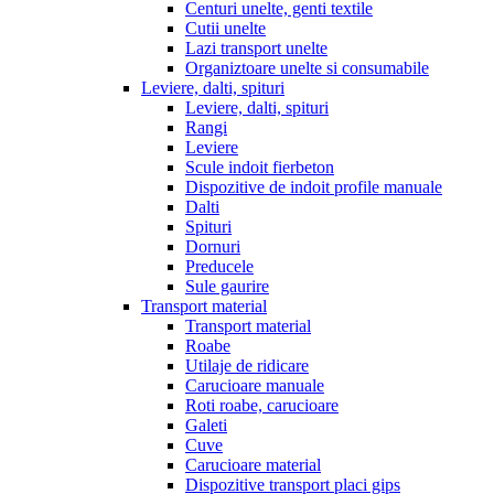
Centuri unelte, genti textile
Cutii unelte
Lazi transport unelte
Organiztoare unelte si consumabile
Leviere, dalti, spituri
Leviere, dalti, spituri
Rangi
Leviere
Scule indoit fierbeton
Dispozitive de indoit profile manuale
Dalti
Spituri
Dornuri
Preducele
Sule gaurire
Transport material
Transport material
Roabe
Utilaje de ridicare
Carucioare manuale
Roti roabe, carucioare
Galeti
Cuve
Carucioare material
Dispozitive transport placi gips