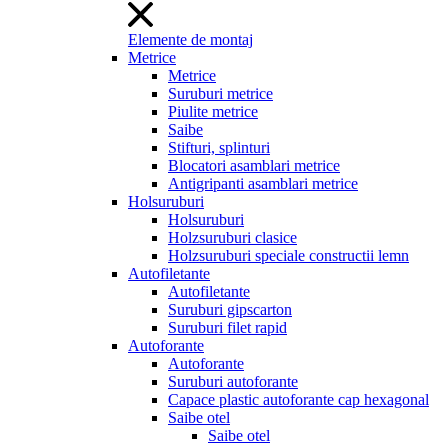
Elemente de montaj
Metrice
Metrice
Suruburi metrice
Piulite metrice
Saibe
Stifturi, splinturi
Blocatori asamblari metrice
Antigripanti asamblari metrice
Holsuruburi
Holsuruburi
Holzsuruburi clasice
Holzsuruburi speciale constructii lemn
Autofiletante
Autofiletante
Suruburi gipscarton
Suruburi filet rapid
Autoforante
Autoforante
Suruburi autoforante
Capace plastic autoforante cap hexagonal
Saibe otel
Saibe otel