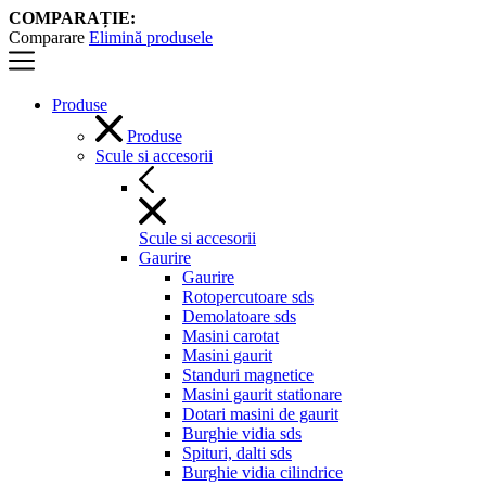
COMPARAȚIE:
Comparare
Elimină produsele
Produse
Produse
Scule si accesorii
Scule si accesorii
Gaurire
Gaurire
Rotopercutoare sds
Demolatoare sds
Masini carotat
Masini gaurit
Standuri magnetice
Masini gaurit stationare
Dotari masini de gaurit
Burghie vidia sds
Spituri, dalti sds
Burghie vidia cilindrice