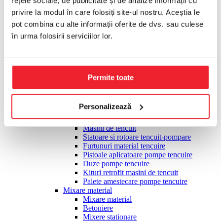
rețele sociale, de publicitate și de analize informații cu
Placi compactoare
privire la modul în care folosiți site-ul nostru. Aceștia le
Cilindrii compactori
Slefuire, finisare
pot combina cu alte informații oferite de dvs. sau culese
Slefuire, finisare
în urma folosirii serviciilor lor.
Slefuitoare monodisc multifunctionale
Accesorii monodisc pardoseli
Elicoptere finisare beton
Accesorii elicopterizare
Pietre slefuire pardoseli
Permite toate
Slefuitoare taler diamantat
Talere diamantate slefuire
Slefuitoare pereti tip girafa
Personalizează
Tencuire, pompare material
Tencuire, pompare material
Masini de tencuit
Statoare si rotoare tencuit-pompare
Furtunuri material tencuire
Pistoale aplicatoare pompe tencuire
Duze pompe tencuire
Kituri retrofit masini de tencuit
Palete amestecare pompe tencuire
Mixare material
Mixare material
Betoniere
Mixere stationare