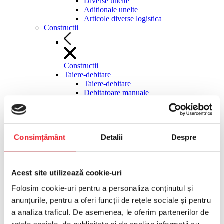
Diverse unelte
Aditionale unelte
Articole diverse logistica
Constructii
Constructii
Taiere-debitare
Taiere-debitare
Debitatoare manuale
Fierastraie materiale de constructii
stationare
Discuri diamantate debitatoare
Masini manuale gresie faianta
Consimțământ
Detalii
Despre
Ghilotine pavele
Cutit termic polistiren
Pompe circulatie agent racire
Taietoare asfalt-beton
Acest site utilizează cookie-uri
Moto-compresoare, surse hidraulice
Moto-compresoare, surse hidraulice
Folosim cookie-uri pentru a personaliza conținutul și
Motocompresoare tractabile
anunțurile, pentru a oferi funcții de rețele sociale și pentru
Compactoare
Compactoare
a analiza traficul. De asemenea, le oferim partenerilor de
Maiuri compactoare