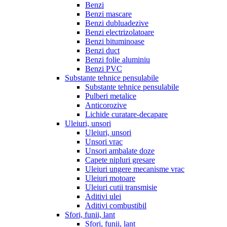
Benzi
Benzi mascare
Benzi dubluadezive
Benzi electrizolatoare
Benzi bituminoase
Benzi duct
Benzi folie aluminiu
Benzi PVC
Substante tehnice pensulabile
Substante tehnice pensulabile
Pulberi metalice
Anticorozive
Lichide curatare-decapare
Uleiuri, unsori
Uleiuri, unsori
Unsori vrac
Unsori ambalate doze
Capete nipluri gresare
Uleiuri ungere mecanisme vrac
Uleiuri motoare
Uleiuri cutii transmisie
Aditivi ulei
Aditivi combustibil
Sfori, funii, lant
Sfori, funii, lant