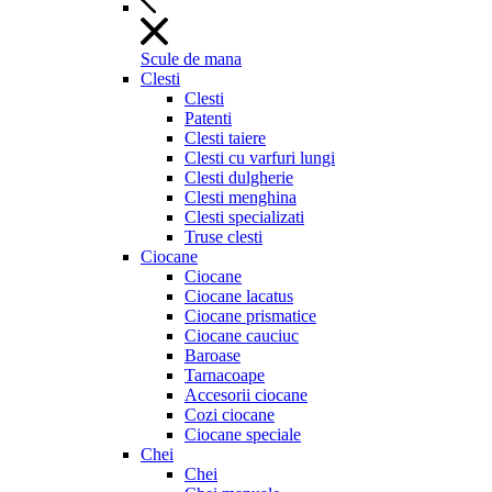
Scule de mana
Clesti
Clesti
Patenti
Clesti taiere
Clesti cu varfuri lungi
Clesti dulgherie
Clesti menghina
Clesti specializati
Truse clesti
Ciocane
Ciocane
Ciocane lacatus
Ciocane prismatice
Ciocane cauciuc
Baroase
Tarnacoape
Accesorii ciocane
Cozi ciocane
Ciocane speciale
Chei
Chei