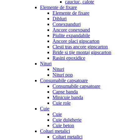
cauciuc, calote
Elemente de fixare
Elemente de fixare
Dibluri
Conexpanduri
Ancore conexpand
Piulite expandabile
Ancore placi gipscarton
Clesti tras ancore gipscarton
Bride si tije montaj gipscarton
Rasini epoxidice
Nituri
Nituri
Nituri pop
Consumabile capsatoare
Consumabile capsatoare
Capse banda
Minicuie banda
Cuie role
Cuie
Cuie
Cuie dulgherie
Cuie beton
Coltari metalici
Coltari metalici