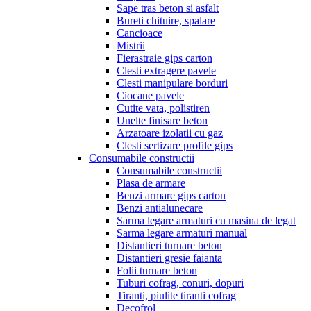
Sape tras beton si asfalt
Bureti chituire, spalare
Cancioace
Mistrii
Fierastraie gips carton
Clesti extragere pavele
Clesti manipulare borduri
Ciocane pavele
Cutite vata, polistiren
Unelte finisare beton
Arzatoare izolatii cu gaz
Clesti sertizare profile gips
Consumabile constructii
Consumabile constructii
Plasa de armare
Benzi armare gips carton
Benzi antialunecare
Sarma legare armaturi cu masina de legat
Sarma legare armaturi manual
Distantieri turnare beton
Distantieri gresie faianta
Folii turnare beton
Tuburi cofrag, conuri, dopuri
Tiranti, piulite tiranti cofrag
Decofrol