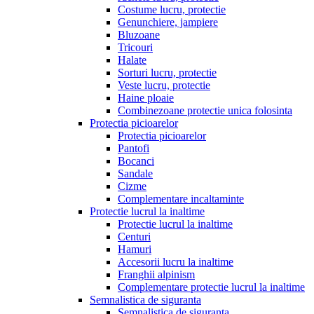
Costume lucru, protectie
Genunchiere, jampiere
Bluzoane
Tricouri
Halate
Sorturi lucru, protectie
Veste lucru, protectie
Haine ploaie
Combinezoane protectie unica folosinta
Protectia picioarelor
Protectia picioarelor
Pantofi
Bocanci
Sandale
Cizme
Complementare incaltaminte
Protectie lucrul la inaltime
Protectie lucrul la inaltime
Centuri
Hamuri
Accesorii lucru la inaltime
Franghii alpinism
Complementare protectie lucrul la inaltime
Semnalistica de siguranta
Semnalistica de siguranta