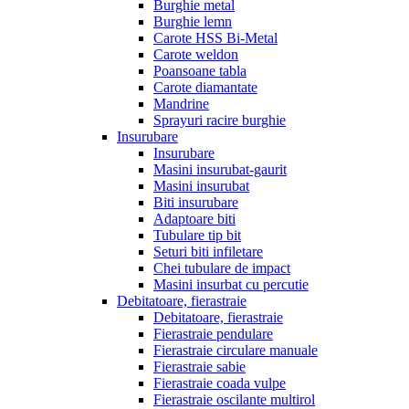
Burghie metal
Burghie lemn
Carote HSS Bi-Metal
Carote weldon
Poansoane tabla
Carote diamantate
Mandrine
Sprayuri racire burghie
Insurubare
Insurubare
Masini insurubat-gaurit
Masini insurubat
Biti insurubare
Adaptoare biti
Tubulare tip bit
Seturi biti infiletare
Chei tubulare de impact
Masini insurbat cu percutie
Debitatoare, fierastraie
Debitatoare, fierastraie
Fierastraie pendulare
Fierastraie circulare manuale
Fierastraie sabie
Fierastraie coada vulpe
Fierastraie oscilante multirol