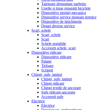
Taietoare demontare parbrize
Unelte si truse reparatii biciclete
Dispozitive montaj mecanica
Dispozitive service motoare termice
Dispozitive de tinichigerie
Dotari diverse service
Scari, schele
Scari, schele
Scari
Schele portabile
Accesorii schele, scari
Dispozitive ridicare
Dispozitive ridicare
Palane
Tirfoare
Scripeti
Chingi, sufe, lanturi
Chingi, sufe, lanturi
Chingi ridicare
Chingi textile de ancorare
Sufe ridicare-ancorare
Accesorii sufe
Electrice
Electrice
Derulatoare, prelungitoare