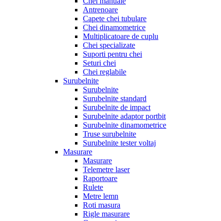
Chei manuale
Antrenoare
Capete chei tubulare
Chei dinamometrice
Multiplicatoare de cuplu
Chei specializate
Suporti pentru chei
Seturi chei
Chei reglabile
Surubelnite
Surubelnite
Surubelnite standard
Surubelnite de impact
Surubelnite adaptor portbit
Surubelnite dinamometrice
Truse surubelnite
Surubelnite tester voltaj
Masurare
Masurare
Telemetre laser
Raportoare
Rulete
Metre lemn
Roti masura
Rigle masurare