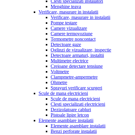
Clesti specializati instalatori
Menghine teava
Verificare, masurare in instalatii
Verificare, masurare in instalatii
Pompe testare
Camere vizualizare
Camere termovoziune
Termometre noncontact
Detectoare gaze
Oglinzi de vizualizare, inspectie
Detectoare armaturi, instaltii
Multimetre electrice
Creioane detectare tensiune
Voltmetre
Clampmetre-ampermetre
Ohmetre
Sprayuri verificare scurgeri
Scule de mana electricieni
Scule de mana electricieni
Clesti specializati electricieni
Dezizolatoare cabluri
Pistoale lipire letcon
Elemente asamblare instalatii
Elemente asamblare instalatii
Benzi perforate instalatii