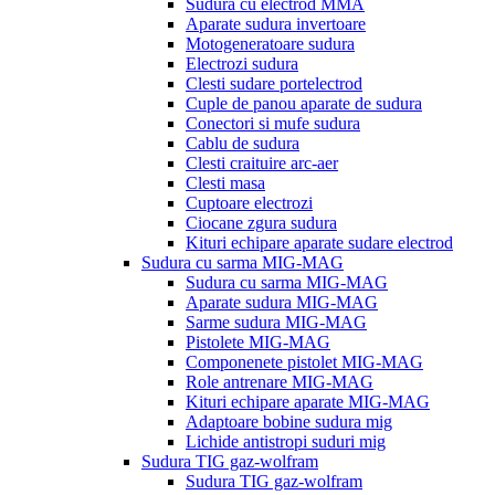
Sudura cu electrod MMA
Aparate sudura invertoare
Motogeneratoare sudura
Electrozi sudura
Clesti sudare portelectrod
Cuple de panou aparate de sudura
Conectori si mufe sudura
Cablu de sudura
Clesti craituire arc-aer
Clesti masa
Cuptoare electrozi
Ciocane zgura sudura
Kituri echipare aparate sudare electrod
Sudura cu sarma MIG-MAG
Sudura cu sarma MIG-MAG
Aparate sudura MIG-MAG
Sarme sudura MIG-MAG
Pistolete MIG-MAG
Componenete pistolet MIG-MAG
Role antrenare MIG-MAG
Kituri echipare aparate MIG-MAG
Adaptoare bobine sudura mig
Lichide antistropi suduri mig
Sudura TIG gaz-wolfram
Sudura TIG gaz-wolfram