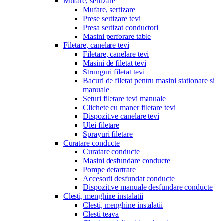
Mufare, sertizare
Mufare, sertizare
Prese sertizare tevi
Presa sertizat conductori
Masini perforare table
Filetare, canelare tevi
Filetare, canelare tevi
Masini de filetat tevi
Strunguri filetat tevi
Bacuri de filetat pentru masini stationare si
manuale
Seturi filetare tevi manuale
Clichete cu maner filetare tevi
Dispozitive canelare tevi
Ulei filetare
Sprayuri filetare
Curatare conducte
Curatare conducte
Masini desfundare conducte
Pompe detartrare
Accesorii desfundat conducte
Dispozitive manuale desfundare conducte
Clesti, menghine instalatii
Clesti, menghine instalatii
Clesti teava