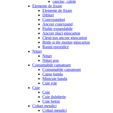
cauciuc, calote
Elemente de fixare
Elemente de fixare
Dibluri
Conexpanduri
Ancore conexpand
Piulite expandabile
Ancore placi gipscarton
Clesti tras ancore gipscarton
Bride si tije montaj gipscarton
Rasini epoxidice
Nituri
Nituri
Nituri pop
Consumabile capsatoare
Consumabile capsatoare
Capse banda
Minicuie banda
Cuie role
Cuie
Cuie
Cuie dulgherie
Cuie beton
Coltari metalici
Coltari metalici