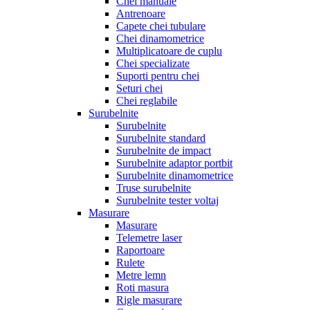
Chei manuale
Antrenoare
Capete chei tubulare
Chei dinamometrice
Multiplicatoare de cuplu
Chei specializate
Suporti pentru chei
Seturi chei
Chei reglabile
Surubelnite
Surubelnite
Surubelnite standard
Surubelnite de impact
Surubelnite adaptor portbit
Surubelnite dinamometrice
Truse surubelnite
Surubelnite tester voltaj
Masurare
Masurare
Telemetre laser
Raportoare
Rulete
Metre lemn
Roti masura
Rigle masurare