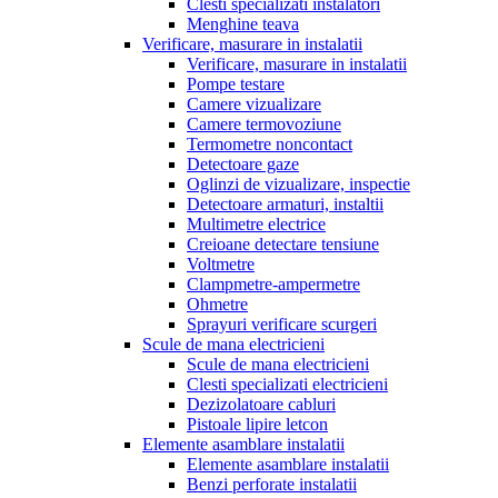
Clesti specializati instalatori
Menghine teava
Verificare, masurare in instalatii
Verificare, masurare in instalatii
Pompe testare
Camere vizualizare
Camere termovoziune
Termometre noncontact
Detectoare gaze
Oglinzi de vizualizare, inspectie
Detectoare armaturi, instaltii
Multimetre electrice
Creioane detectare tensiune
Voltmetre
Clampmetre-ampermetre
Ohmetre
Sprayuri verificare scurgeri
Scule de mana electricieni
Scule de mana electricieni
Clesti specializati electricieni
Dezizolatoare cabluri
Pistoale lipire letcon
Elemente asamblare instalatii
Elemente asamblare instalatii
Benzi perforate instalatii