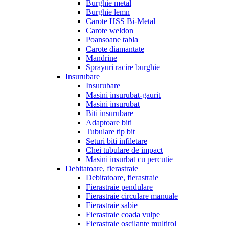
Burghie metal
Burghie lemn
Carote HSS Bi-Metal
Carote weldon
Poansoane tabla
Carote diamantate
Mandrine
Sprayuri racire burghie
Insurubare
Insurubare
Masini insurubat-gaurit
Masini insurubat
Biti insurubare
Adaptoare biti
Tubulare tip bit
Seturi biti infiletare
Chei tubulare de impact
Masini insurbat cu percutie
Debitatoare, fierastraie
Debitatoare, fierastraie
Fierastraie pendulare
Fierastraie circulare manuale
Fierastraie sabie
Fierastraie coada vulpe
Fierastraie oscilante multirol