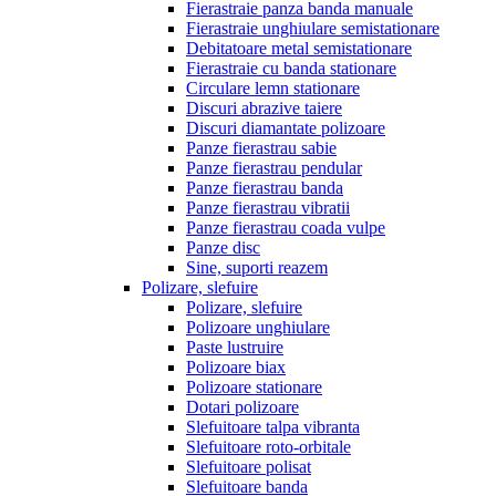
Fierastraie panza banda manuale
Fierastraie unghiulare semistationare
Debitatoare metal semistationare
Fierastraie cu banda stationare
Circulare lemn stationare
Discuri abrazive taiere
Discuri diamantate polizoare
Panze fierastrau sabie
Panze fierastrau pendular
Panze fierastrau banda
Panze fierastrau vibratii
Panze fierastrau coada vulpe
Panze disc
Sine, suporti reazem
Polizare, slefuire
Polizare, slefuire
Polizoare unghiulare
Paste lustruire
Polizoare biax
Polizoare stationare
Dotari polizoare
Slefuitoare talpa vibranta
Slefuitoare roto-orbitale
Slefuitoare polisat
Slefuitoare banda