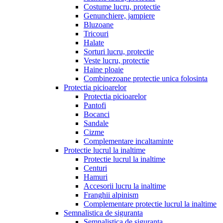
Costume lucru, protectie
Genunchiere, jampiere
Bluzoane
Tricouri
Halate
Sorturi lucru, protectie
Veste lucru, protectie
Haine ploaie
Combinezoane protectie unica folosinta
Protectia picioarelor
Protectia picioarelor
Pantofi
Bocanci
Sandale
Cizme
Complementare incaltaminte
Protectie lucrul la inaltime
Protectie lucrul la inaltime
Centuri
Hamuri
Accesorii lucru la inaltime
Franghii alpinism
Complementare protectie lucrul la inaltime
Semnalistica de siguranta
Semnalistica de siguranta