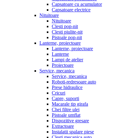
Capsatoare cu acumulator
Capsatoare electrice
Nituitoare
Nituitoare
Clesti pop-nit
Clesti piulite-nit
Pistoale pop-nit
Lanterne, proiectoare
Lanterne, proiectoare
Lanterne
Lampi de atelier
Proiectoare
Service, mecanica
Service, mecanica
Roboti-redresoare auto
Prese hidraulice
Cricuri
Capre, suporti
Macarale tip girafa
Chei filtre ulei
Pistoale umflat
Dispozitive gresare
Extractoare
Instalatii spalare piese
Clesti mecanica auto