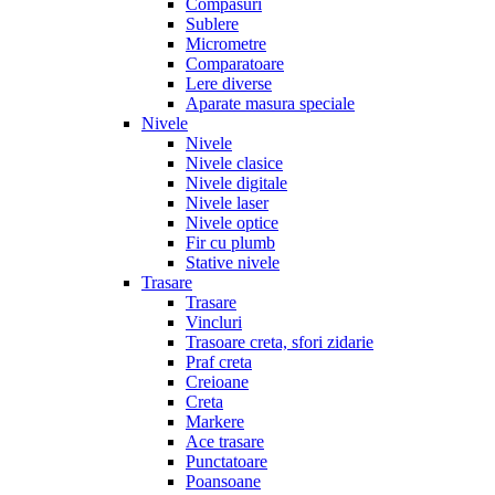
Compasuri
Sublere
Micrometre
Comparatoare
Lere diverse
Aparate masura speciale
Nivele
Nivele
Nivele clasice
Nivele digitale
Nivele laser
Nivele optice
Fir cu plumb
Stative nivele
Trasare
Trasare
Vincluri
Trasoare creta, sfori zidarie
Praf creta
Creioane
Creta
Markere
Ace trasare
Punctatoare
Poansoane