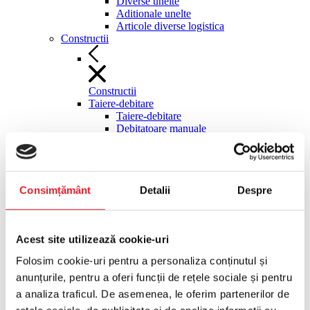
Diverse unelte
Aditionale unelte
Articole diverse logistica
Constructii
Constructii
Taiere-debitare
Taiere-debitare
Debitatoare manuale
Fierastraie materiale de constructii
stationare
Discuri diamantate debitatoare
Masini manuale gresie faianta
Consimțământ
Detalii
Despre
Ghilotine pavele
Cutit termic polistiren
Pompe circulatie agent racire
Taietoare asfalt-beton
Acest site utilizează cookie-uri
Moto-compresoare, surse hidraulice
Moto-compresoare, surse hidraulice
Folosim cookie-uri pentru a personaliza conținutul și
Motocompresoare tractabile
anunțurile, pentru a oferi funcții de rețele sociale și pentru
Compactoare
Compactoare
a analiza traficul. De asemenea, le oferim partenerilor de
Maiuri compactoare