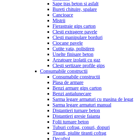
Sape tras beton si asfalt
Bureti chituire, spalare
Cancioace
Mistrii
Fierastraie gips carton
Clesti extragere pavele
Clesti manipulare borduri
Ciocane pavele
Cutite vata, polistiren
Unelte finisare beton
Arzatoare izolatii cu gaz
Clesti sertizare profile gips
Consumabile constructii
Consumabile constructii
Plasa de armare
Benzi armare gips carton
Benzi antialunecare
Sarma legare armaturi cu masina de legat
Sarma legare armaturi manual
Distantieri turnare beton
Distantieri gresie faianta
Folii turnare beton
Tuburi cofrag, conuri, dopuri
Tiranti, piulite tiranti cofrag
Decofrol