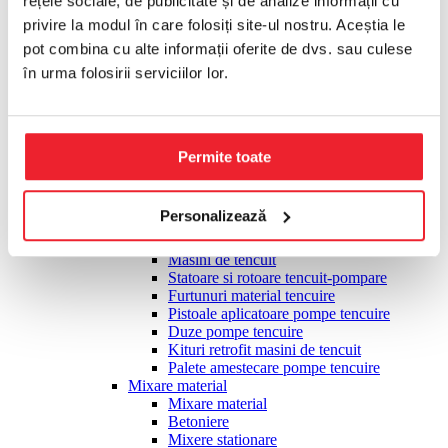
rețele sociale, de publicitate și de analize informații cu
Placi compactoare
privire la modul în care folosiți site-ul nostru. Aceștia le
Cilindrii compactori
Slefuire, finisare
pot combina cu alte informații oferite de dvs. sau culese
Slefuire, finisare
în urma folosirii serviciilor lor.
Slefuitoare monodisc multifunctionale
Accesorii monodisc pardoseli
Elicoptere finisare beton
Accesorii elicopterizare
Pietre slefuire pardoseli
Permite toate
Slefuitoare taler diamantat
Talere diamantate slefuire
Slefuitoare pereti tip girafa
Personalizează
Tencuire, pompare material
Tencuire, pompare material
Masini de tencuit
Statoare si rotoare tencuit-pompare
Furtunuri material tencuire
Pistoale aplicatoare pompe tencuire
Duze pompe tencuire
Kituri retrofit masini de tencuit
Palete amestecare pompe tencuire
Mixare material
Mixare material
Betoniere
Mixere stationare