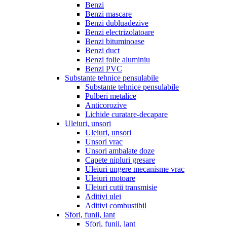
Benzi
Benzi mascare
Benzi dubluadezive
Benzi electrizolatoare
Benzi bituminoase
Benzi duct
Benzi folie aluminiu
Benzi PVC
Substante tehnice pensulabile
Substante tehnice pensulabile
Pulberi metalice
Anticorozive
Lichide curatare-decapare
Uleiuri, unsori
Uleiuri, unsori
Unsori vrac
Unsori ambalate doze
Capete nipluri gresare
Uleiuri ungere mecanisme vrac
Uleiuri motoare
Uleiuri cutii transmisie
Aditivi ulei
Aditivi combustibil
Sfori, funii, lant
Sfori, funii, lant