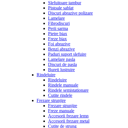
Slefuitoare tambur
Pistoale sablat
Discuri abrazive polizare
Lamelare
Fibrodiscuri
Perii sarma
Pietre biax
Freze biax
Foi abrazive
Benzi abrazive
Paduri suport slefuire
Lamelare pasla
Discuri de pasla
Bureti lustruire
Rindeluire
Rindeluire
Rindele manuale
Rindele semistationare
Cutite rindele
Frezare strunjire
Frezare strunjire
Freze manuale
Accesorii frezare lemn
Accesorii frezare metal
Cutite de strung