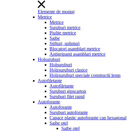
Elemente de montaj
Metrice
Metrice
Suruburi metrice
Piulite metrice
Saibe
Stifturi, splinturi
Blocatori asamblari metrice
Antigripanti asamblari metrice
Holsuruburi
Holsuruburi
Holzsuruburi clasice
Holzsuruburi speciale constructii lemn
Autofiletante
Autofiletante
Suruburi gipscarton
Suruburi filet rapid
Autoforante
Autoforante
Suruburi autoforante
Capace plastic autoforante cap hexagonal
Saibe otel
Saibe otel