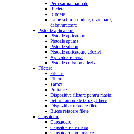
Perii sarma manuale
Raclete
Rindele
Lame schimb rindele, razuitoare,
debavuratoare
Pistoale aplicatoare
Pistoale aplicatoare
Pistoale spuma
Pistoale silicon
Pistoale aplicatoare adezivi
Aplicatoare benzi
Pistoale cu baton adeziv
Filetare
Filetare
Filiere
Tarozi
Porttarozi
Dispozitive filetare pentru masini
Seturi combinate tarozi, filiere
Dispozitive refacere filete
Bucse refacere filete
Capsatoare
Capsatoare
Capsatoare de mana
Capsatoare pneumatice