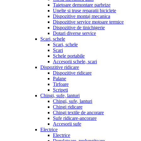
Taietoare demontare parbrize
Unelte si truse reparatii biciclete
Dispozitive montaj mecanica
Dispozitive service motoare termice
Dispozitive de tinichigerie
Dotari diverse service
Scari, schele
Scari, schele
Scari
Schele portabile
Accesorii schele, scari
Dispozitive ridicare
Dispozitive ridicare
Palane
Tirfoare
Scripeti
Chingi, sufe, lanturi
Chingi, sufe, lanturi
Chingi ridicare
Chingi textile de ancorare
Sufe ridicare-ancorare
Accesorii sufe
Electrice
Electrice
Derulatoare, prelungitoare