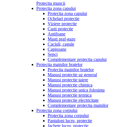
Protectia muncii
Protectia zona capului
Protectia zona capului
Ochelari protectie
Viziere protectie
Casti protectie
Antifoane
Masti praf-gaze
Caciuli, cagule
Capisoane
Sepci
Complementare protectia capului
Protectia mainilor bratelor
Protectia mainilor bratelor
Manusi protectie uz general
Manusi protectie taiere
Manusi protectie chimica
Manusi protectie unica folosinta
Manusi protectie termica
Manusi protectie electricitate
Complementare protectia mainilor
Protectia zona corpului
Protectia zona corpului
Pantaloni lucru, protectie
Jachete lucru, protectie