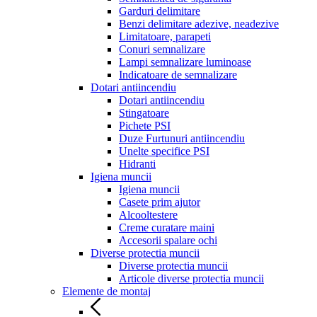
Garduri delimitare
Benzi delimitare adezive, neadezive
Limitatoare, parapeti
Conuri semnalizare
Lampi semnalizare luminoase
Indicatoare de semnalizare
Dotari antiincendiu
Dotari antiincendiu
Stingatoare
Pichete PSI
Duze Furtunuri antiincendiu
Unelte specifice PSI
Hidranti
Igiena muncii
Igiena muncii
Casete prim ajutor
Alcooltestere
Creme curatare maini
Accesorii spalare ochi
Diverse protectia muncii
Diverse protectia muncii
Articole diverse protectia muncii
Elemente de montaj