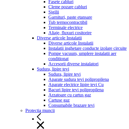
Fasete cabluri
Cleme pozare cabluri
Sigilii
Garnituri, paste etansare
Tub termocontractibil
Terminale electrice
Aliaje, fluxuri cositorire
Diverse articole Instalatii
Diverse articole Instalatii
Instalatii inghetare conducte izolare circuite
Pompe vacuum, umplere instalatii aer
conditionat
Accesorii diverse instalatori
Sudura, lipire tevi
Sudura, lipire tevi
Aparate sudura tevi polipropilena
Aparate electrice lipire tevi Cu
Bacuri lipire tevi polipropilena
Arzatoare cu cartus gaz
Cartuse gaz
Consumabile brazare tevi
Protectia muncii