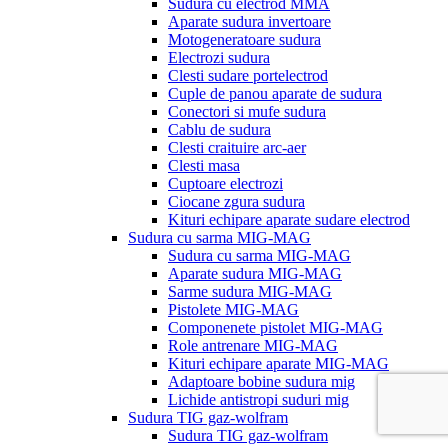
Sudura cu electrod MMA
Aparate sudura invertoare
Motogeneratoare sudura
Electrozi sudura
Clesti sudare portelectrod
Cuple de panou aparate de sudura
Conectori si mufe sudura
Cablu de sudura
Clesti craituire arc-aer
Clesti masa
Cuptoare electrozi
Ciocane zgura sudura
Kituri echipare aparate sudare electrod
Sudura cu sarma MIG-MAG
Sudura cu sarma MIG-MAG
Aparate sudura MIG-MAG
Sarme sudura MIG-MAG
Pistolete MIG-MAG
Componenete pistolet MIG-MAG
Role antrenare MIG-MAG
Kituri echipare aparate MIG-MAG
Adaptoare bobine sudura mig
Lichide antistropi suduri mig
Sudura TIG gaz-wolfram
Sudura TIG gaz-wolfram