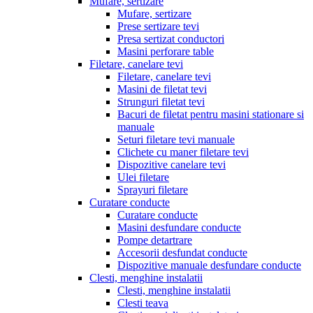
Mufare, sertizare
Mufare, sertizare
Prese sertizare tevi
Presa sertizat conductori
Masini perforare table
Filetare, canelare tevi
Filetare, canelare tevi
Masini de filetat tevi
Strunguri filetat tevi
Bacuri de filetat pentru masini stationare si
manuale
Seturi filetare tevi manuale
Clichete cu maner filetare tevi
Dispozitive canelare tevi
Ulei filetare
Sprayuri filetare
Curatare conducte
Curatare conducte
Masini desfundare conducte
Pompe detartrare
Accesorii desfundat conducte
Dispozitive manuale desfundare conducte
Clesti, menghine instalatii
Clesti, menghine instalatii
Clesti teava