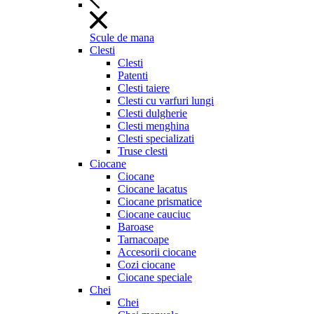
Scule de mana
Clesti
Clesti
Patenti
Clesti taiere
Clesti cu varfuri lungi
Clesti dulgherie
Clesti menghina
Clesti specializati
Truse clesti
Ciocane
Ciocane
Ciocane lacatus
Ciocane prismatice
Ciocane cauciuc
Baroase
Tarnacoape
Accesorii ciocane
Cozi ciocane
Ciocane speciale
Chei
Chei