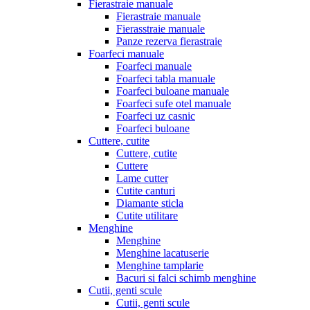
Fierastraie manuale
Fierastraie manuale
Fierasstraie manuale
Panze rezerva fierastraie
Foarfeci manuale
Foarfeci manuale
Foarfeci tabla manuale
Foarfeci buloane manuale
Foarfeci sufe otel manuale
Foarfeci uz casnic
Foarfeci buloane
Cuttere, cutite
Cuttere, cutite
Cuttere
Lame cutter
Cutite canturi
Diamante sticla
Cutite utilitare
Menghine
Menghine
Menghine lacatuserie
Menghine tamplarie
Bacuri si falci schimb menghine
Cutii, genti scule
Cutii, genti scule