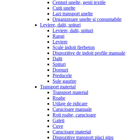
Centuri unelte, genti textile
Cutii unelte
Lazi transport unelte
Organiztoare unelte si consumabile
Leviere, dalti, spituri
Leviere, dalti, spituri
Rangi
Leviere
Scule indoit fierbeton
Dispozitive de indoit profile manuale
Dalti
Spituri
Dornuri
Preducele
Sule gaurire
Transport material
Transport material
Roabe
Utilaje de ridicare
Carucioare manuale
Roti roabe, carucioare
Galeti
Cuve
Carucioare material
Dispozitive transport placi gips