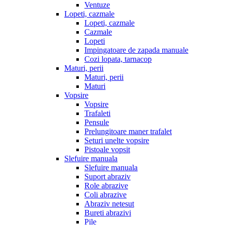
Ventuze
Lopeti, cazmale
Lopeti, cazmale
Cazmale
Lopeti
Impingatoare de zapada manuale
Cozi lopata, tarnacop
Maturi, perii
Maturi, perii
Maturi
Vopsire
Vopsire
Trafaleti
Pensule
Prelungitoare maner trafalet
Seturi unelte vopsire
Pistoale vopsit
Slefuire manuala
Slefuire manuala
Suport abraziv
Role abrazive
Coli abrazive
Abraziv netesut
Bureti abrazivi
Pile