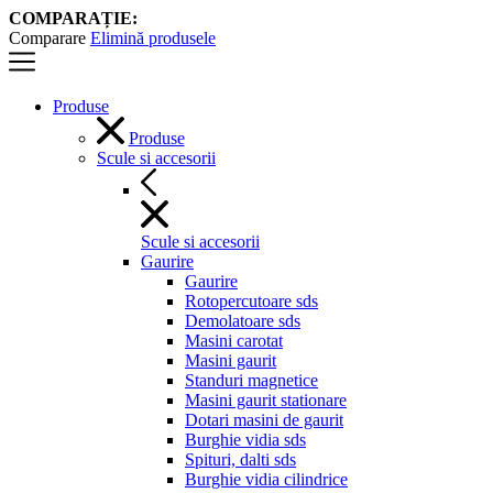
COMPARAȚIE:
Comparare
Elimină produsele
Produse
Produse
Scule si accesorii
Scule si accesorii
Gaurire
Gaurire
Rotopercutoare sds
Demolatoare sds
Masini carotat
Masini gaurit
Standuri magnetice
Masini gaurit stationare
Dotari masini de gaurit
Burghie vidia sds
Spituri, dalti sds
Burghie vidia cilindrice